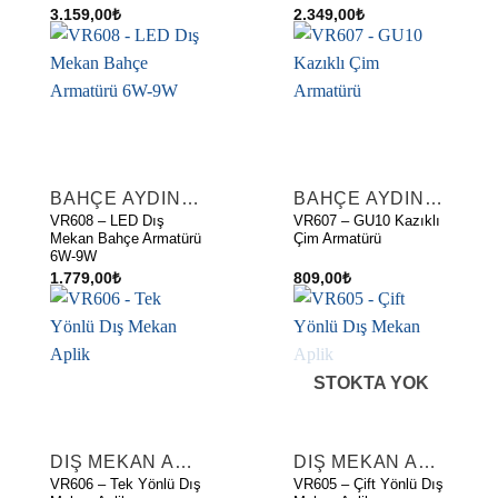
3.159,00
₺
2.349,00
₺
BAHÇE AYDINLATMA ARMATÜRLERI
BAHÇE AYDINLATMA ARMATÜRLERI
VR608 – LED Dış
VR607 – GU10 Kazıklı
Mekan Bahçe Armatürü
Çim Armatürü
6W-9W
1.779,00
₺
809,00
₺
STOKTA YOK
DIŞ MEKAN APLIKLER
DIŞ MEKAN APLIKLER
VR606 – Tek Yönlü Dış
VR605 – Çift Yönlü Dış