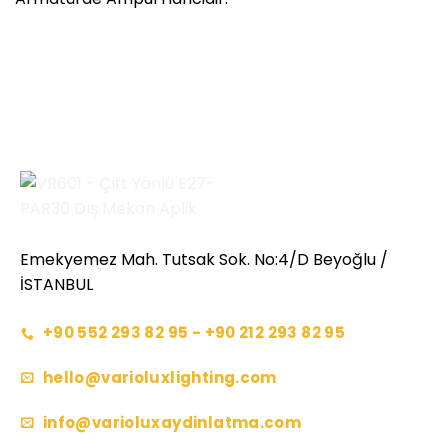
Emekyemez Mah. Tutsak Sok. No:4/D Beyoğlu /
İSTANBUL
+90 552 293 82 95 - +90 212 293 82 95
hello@varioluxlighting.com
info@varioluxaydinlatma.com