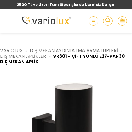
İçeriğe
2500 TL ve Üzeri Tüm Siparişlerde Ücretsiz Kargo!
atla
VARIOLUX
DIŞ MEKAN AYDINLATMA ARMATÜRLERI
»
»
DIŞ MEKAN APLIKLER
»
VR601 – ÇIFT YÖNLÜ E27-PAR30
DIŞ MEKAN APLIK