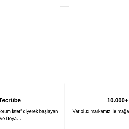
 Tecrübe
10.000+
Yorum İster” diyerek başlayan
Variolux markamız ile mağaz
a ve Boya…