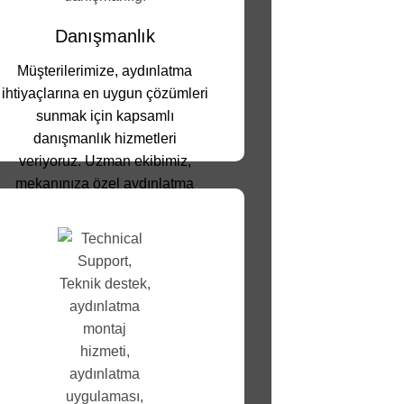
Danışmanlık
Müşterilerimize, aydınlatma
ihtiyaçlarına en uygun çözümleri
sunmak için kapsamlı
danışmanlık hizmetleri
veriyoruz. Uzman ekibimiz,
mekanınıza özel aydınlatma
planları oluşturmanıza yardımcı
olurken, enerji verimliliği ve
estetik açıdan en iyi sonuçları
elde etmenizi sağlıyor.