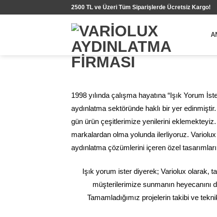
İçeriğe
2500 TL ve Üzeri Tüm Siparişlerde Ücretsiz Kargo!
atla
A
1998 yılında çalışma hayatına “Işık Yorum İst
aydınlatma sektöründe haklı bir yer edinmiştir.
gün ürün çeşitlerimize yenilerini eklemekteyiz.
markalardan olma yolunda ilerliyoruz. Variolu
aydınlatma çözümlerini içeren özel tasarımlarım
Işık yorum ister diyerek; Variolux olarak, t
müşterilerimize sunmanın heyecanını duy
Tamamladığımız projelerin takibi ve te