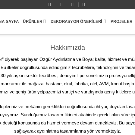
NA SAYFA
ÜRÜNLER
DEKORASYON ÖNERILERI
PROJELER
Hakkımızda
er” diyerek başlayan Özgür Aydınlatma ve Boya; kalite, hizmet ve müş
 Bu ilkeler doğrultusunda edindiğimiz tecrübelere, teknolojinin ve tasa
 30 yılı aşkın sektör tecrübesi, deneyimli personelimizin profesyonelli
x markamız ile mağaza, hastane, okul, fabrika, otel, AVM, konut başt
ızı ve geniş ürün yelpazemizi yurtiçi ve yurtdışında geniş kitlelere ul
alepleriniz ve mekânın gereklilikleri doğrultusunda ihtiyaç duyulan tasa
uyoruz. Sunduğumuz tasarım fikirleri akabinde gerekli olan süre içer
knik desteği konusunda da hizmet vermeye devam etmekteyiz. Bu saye
sağlayarak aydınlatma tasarımlarına yön vermekteyiz.