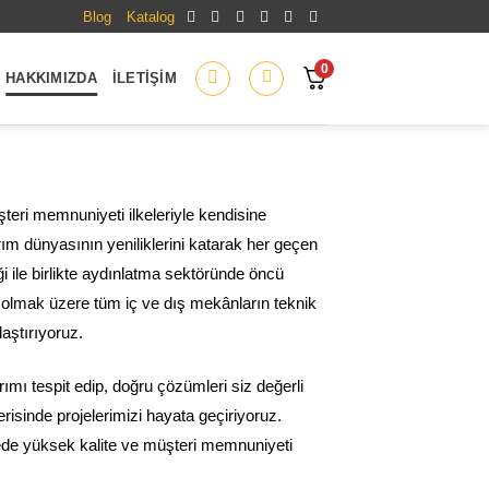
Blog
Katalog
0
HAKKIMIZDA
İLETIŞIM
teri memnuniyeti ilkeleriyle kendisine
rım dünyasının yeniliklerini katarak her geçen
ği ile birlikte aydınlatma sektöründe öncü
a olmak üzere tüm iç ve dış mekânların teknik
aştırıyoruz.
rımı tespit edip, doğru çözümleri siz değerli
isinde projelerimizi hayata geçiriyoruz.
de yüksek kalite ve müşteri memnuniyeti