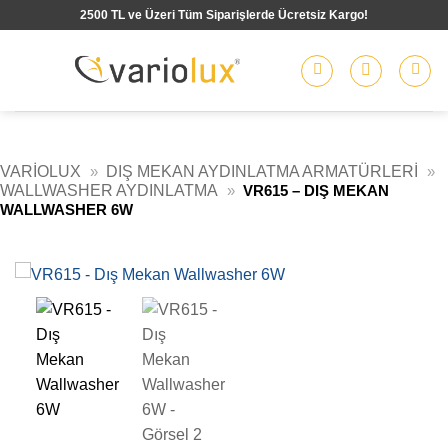
İçeriğe
2500 TL ve Üzeri Tüm Siparişlerde Ücretsiz Kargo!
atla
VARIOLUX
»
DIŞ MEKAN AYDINLATMA ARMATÜRLERI
»
WALLWASHER AYDINLATMA
»
VR615 – DIŞ MEKAN
WALLWASHER 6W