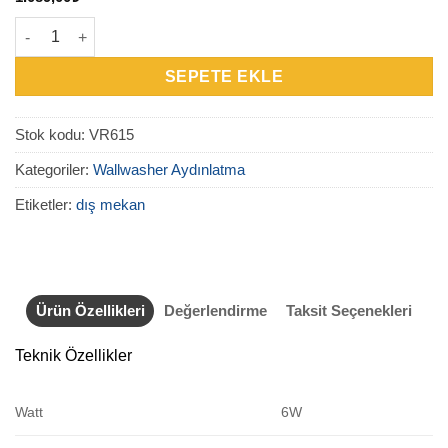
VR615 - Dış Mekan Wallwasher 6W adet
SEPETE EKLE
Stok kodu:
VR615
Kategoriler:
Wallwasher Aydınlatma
Etiketler:
dış mekan
Ürün Özellikleri
Değerlendirme
Taksit Seçenekleri
Teknik Özellikler
Watt
6W