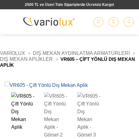
İçeriğe
2500 TL ve Üzeri Tüm Siparişlerde Ücretsiz Kargo!
atla
VARIOLUX
»
DIŞ MEKAN AYDINLATMA ARMATÜRLERI
»
DIŞ MEKAN APLIKLER
»
VR605 – ÇIFT YÖNLÜ DIŞ MEKAN
APLIK