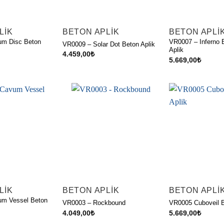
LIK
BETON APLIK
BETON APLI
um Disc Beton
VR0007 – Inferno 
VR0009 – Solar Dot Beton Aplik
Aplik
4.459,00
₺
5.669,00
₺
LIK
BETON APLIK
BETON APLI
m Vessel Beton
VR0003 – Rockbound
VR0005 Cuboveil B
4.049,00
₺
5.669,00
₺