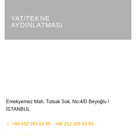
YAT/TEKNE
AYDINLATMASI
Emekyemez Mah. Tutsak Sok. No:4/D Beyoğlu /
İSTANBUL
+90 552 293 82 95 - +90 212 293 82 95