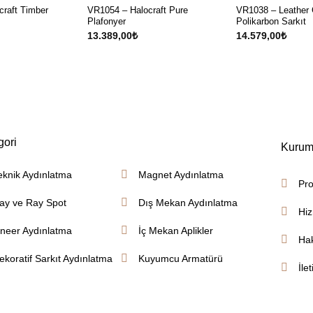
raft Timber
VR1054 – Halocraft Pure
VR1038 – Leather
Plafonyer
Polikarbon Sarkıt
13.389,00
₺
14.579,00
₺
gori
Kurum
eknik Aydınlatma
Magnet Aydınlatma
Pro
ay ve Ray Spot
Dış Mekan Aydınlatma
Hiz
ineer Aydınlatma
İç Mekan Aplikler
Ha
ekoratif Sarkıt Aydınlatma
Kuyumcu Armatürü
İle