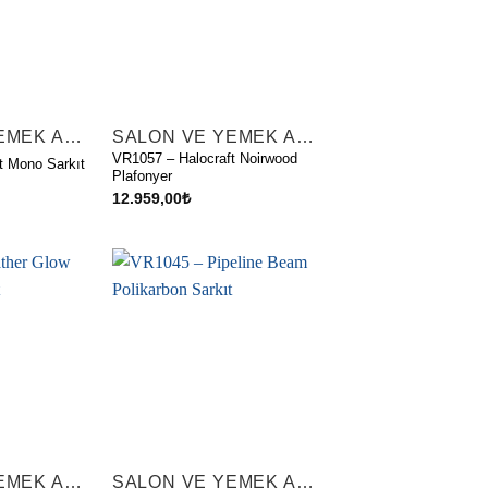
SALON VE YEMEK ALANI AYDINLATMALARI
SALON VE YEMEK ALANI AYDINLATMALARI
VR1057 – Halocraft Noirwood
t Mono Sarkıt
Plafonyer
12.959,00
₺
SALON VE YEMEK ALANI AYDINLATMALARI
SALON VE YEMEK ALANI AYDINLATMALARI