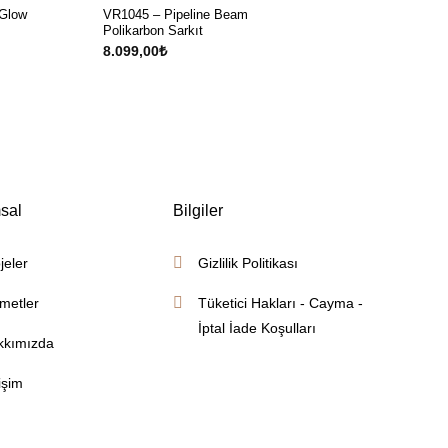
 Glow
VR1045 – Pipeline Beam
Polikarbon Sarkıt
8.099,00
₺
sal
Bilgiler
jeler
Gizlilik Politikası
metler
Tüketici Hakları - Cayma -
İptal İade Koşulları
kkımızda
tişim