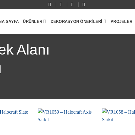
NA SAYFA
ÜRÜNLER
DEKORASYON ÖNERILERI
PROJELER
ek Alanı
ı