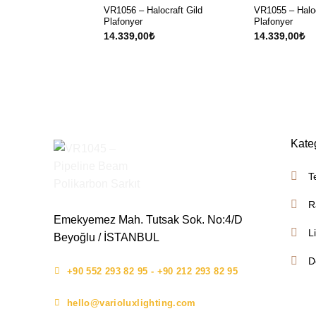
VR1056 – Halocraft Gild
VR1055 – Haloc
Plafonyer
Plafonyer
14.339,00
₺
14.339,00
₺
Kate
T
R
Emekyemez Mah. Tutsak Sok. No:4/D
L
Beyoğlu / İSTANBUL
D
+90 552 293 82 95 - +90 212 293 82 95
hello@varioluxlighting.com