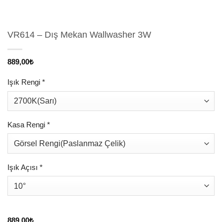
VR614 – Dış Mekan Wallwasher 3W
889,00
₺
Işık Rengi
*
Kasa Rengi
*
Işık Açısı
*
889,00
₺