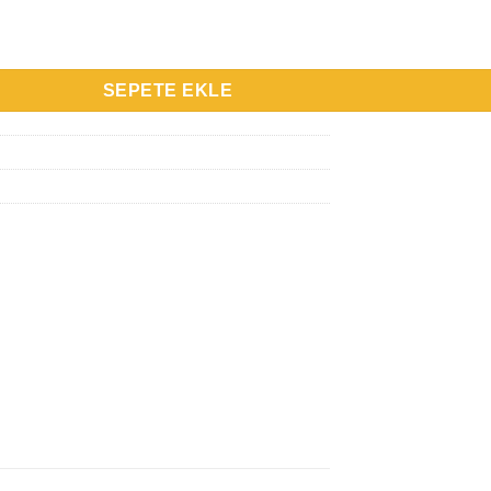
allwasher 9W adet
SEPETE EKLE