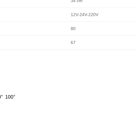
34 cm
12V-24V-220V
80
67
0° 100°