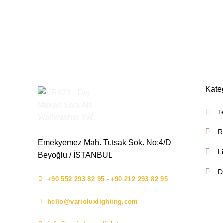
Kate
T
R
Emekyemez Mah. Tutsak Sok. No:4/D
L
Beyoğlu / İSTANBUL
D
+90 552 293 82 95 - +90 212 293 82 95
hello@varioluxlighting.com