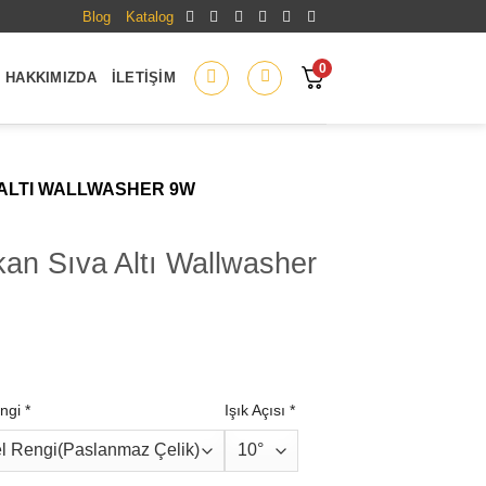
Blog
Katalog
0
HAKKIMIZDA
İLETIŞIM
A ALTI WALLWASHER 9W
an Sıva Altı Wallwasher
ngi
*
Işık Açısı
*