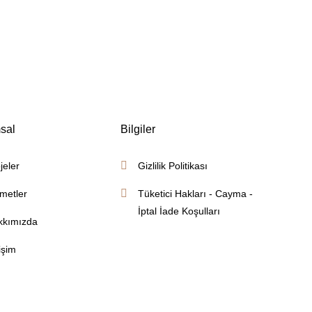
sal
Bilgiler
jeler
Gizlilik Politikası
metler
Tüketici Hakları - Cayma -
İptal İade Koşulları
kkımızda
tişim