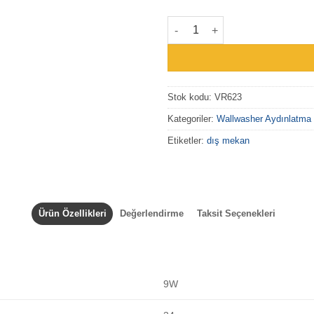
VR623 - Dış Mekan Sıva Altı W
Stok kodu:
VR623
Kategoriler:
Wallwasher Aydınlatma
Etiketler:
dış mekan
Ürün Özellikleri
Değerlendirme
Taksit Seçenekleri
9W