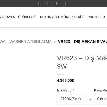
NA SAYFA
ÜRÜNLER
DEKORASYON ÖNERILERI
PROJELER
WALLWASHER AYDINLATMA
»
VR623 – DIŞ MEKAN SIV
VR623 – Dış Mek
9W
4.369,00
₺
Işık Rengi
*
Kasa Re