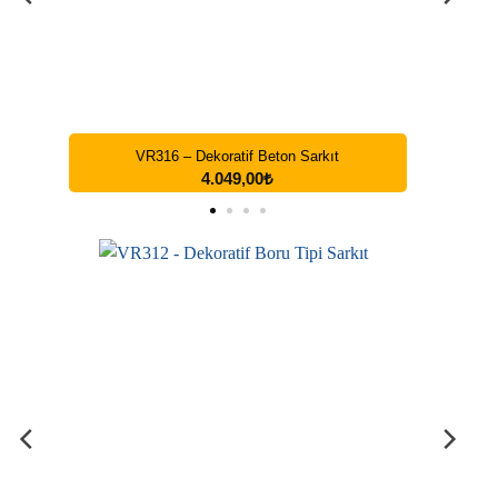
t
VR309 – Dekoratif Boru Tipi Sarkıt
1.199,00
₺