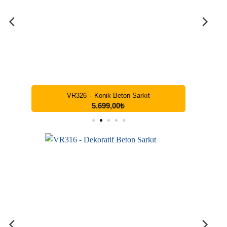
VR326 – Konik Beton Sarkıt
5.699,00
₺