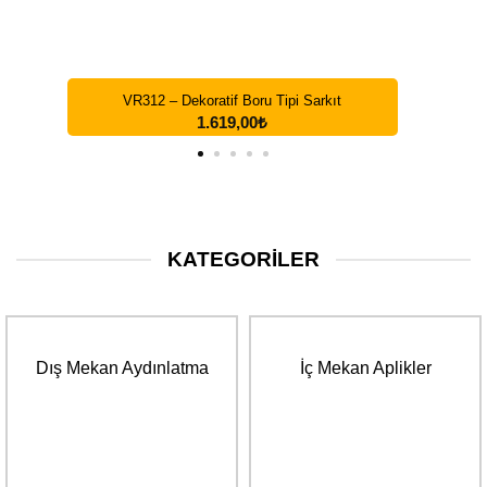
VR327 – Carronade Dekoratif Sarkıt
2.069,00
₺
KATEGORILER
Dış Mekan Aydınlatma
İç Mekan Aplikler