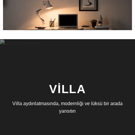
VILLA
ÇALIŞMA ODASI IÇIN DEKORATIF AYDINLATMA TRENDLERI
Villa aydınlatmasında, modernliği ve lüksü bir arada
yansıtın