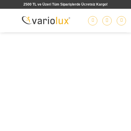
İçeriğe
2500 TL ve Üzeri Tüm Siparişlerde Ücretsiz Kargo!
atla