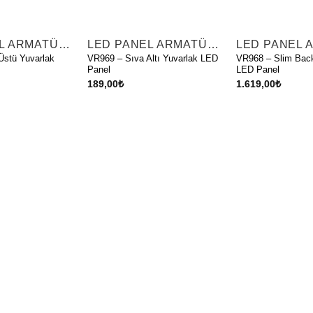
LED PANEL ARMATÜRLER
LED PANEL ARMATÜRLER
Üstü Yuvarlak
VR969 – Sıva Altı Yuvarlak LED
VR968 – Slim Backl
Panel
LED Panel
189,00
₺
1.619,00
₺