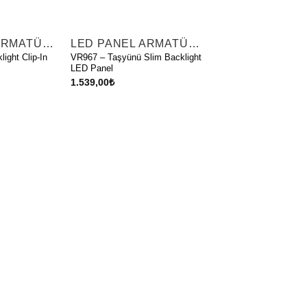
LED PANEL ARMATÜRLER
LED PANEL ARMATÜRLER
ight Clip-In
VR967 – Taşyünü Slim Backlight
LED Panel
1.539,00
₺