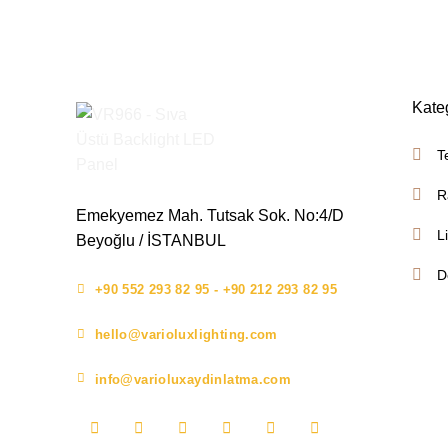
Kate
T
R
Emekyemez Mah. Tutsak Sok. No:4/D
L
Beyoğlu / İSTANBUL
D
+90 552 293 82 95 - +90 212 293 82 95
hello@varioluxlighting.com
info@varioluxaydinlatma.com