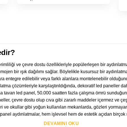
edir?
mliliği ve çevre dostu özellikleriyle popülerleşen bir aydınlatma
omojen bir ışık dağılımı sağlar. Böylelikle kusursuz bir aydınlat
ara entegre edilebilir veya farklı alanlara montelenebilir olduğ
tma çözümleriyle karşılaştırıldığında, dekoratif led paneller da
a tavan led panel, 50.000 saatten fazla çalışma ömrü sunduğun
eller, çevre dostu olup cıva gibi zararlı maddeler içermez ve çeşit
leri ve okullar gibi yoğun kullanılan mekanlarda, gözleri yormaya
d panel aydınlatmalar, hem işlevsel hem de estetik açıdan birçok
DEVAMINI OKU