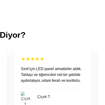
 Diyor?
★
★
★
★
★
Sınıf için LED panel armatürler aldık.
Tahtayı ve öğrencileri net bir şekilde
aydınlatıyor, ortam ferah ve konforlu.
Çiçek T.