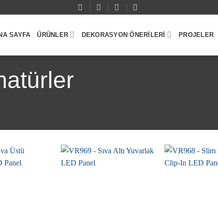
NA SAYFA
ÜRÜNLER
DEKORASYON ÖNERILERI
PROJELER
atürler