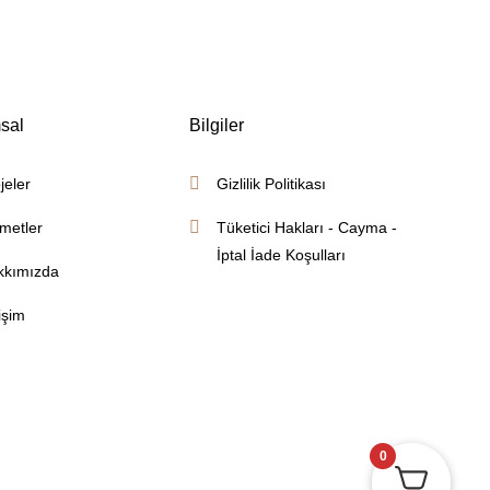
sal
Bilgiler
jeler
Gizlilik Politikası
metler
Tüketici Hakları - Cayma -
İptal İade Koşulları
kkımızda
tişim
0