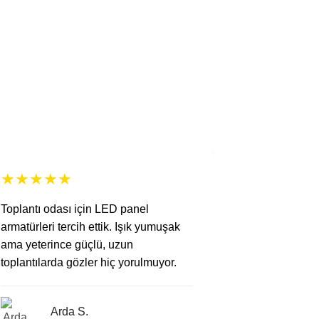
★
★
★
★
★
★
★
★
★
Toplantı odası için LED panel
Laboratuvar
armatürleri tercih ettik. Işık yumuşak
armatürleri 
ama yeterince güçlü, uzun
sabit, çalış
toplantılarda gözler hiç yorulmuyor.
aydınlatıyor.
Arda S.
Fe