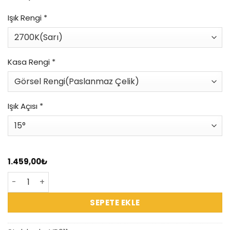
Işık Rengi
*
Kasa Rengi
*
Işık Açısı
*
1.459,00
₺
VR611 - Dış Mekan Yere Gömme Spot 3W adet
SEPETE EKLE