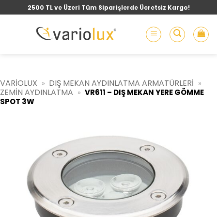
İçeriğe
2500 TL ve Üzeri Tüm Siparişlerde Ücretsiz Kargo!
atla
VARIOLUX
DIŞ MEKAN AYDINLATMA ARMATÜRLERI
»
»
ZEMIN AYDINLATMA
»
VR611 – DIŞ MEKAN YERE GÖMME
SPOT 3W