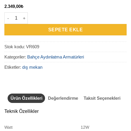
2.349,00
₺
VR609 - LED Dış Mekan Bahçe Armatürü 12W adet
SEPETE EKLE
Stok kodu:
VR609
Kategoriler:
Bahçe Aydınlatma Armatürleri
Etiketler:
dış mekan
Ürün Özellikleri
Değerlendirme
Taksit Seçenekleri
Teknik Özellikler
Watt
12W