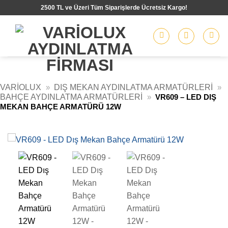
İçeriğe
2500 TL ve Üzeri Tüm Siparişlerde Ücretsiz Kargo!
atla
VARIOLUX
»
DIŞ MEKAN AYDINLATMA ARMATÜRLERI
»
BAHÇE AYDINLATMA ARMATÜRLERI
»
VR609 – LED DIŞ
MEKAN BAHÇE ARMATÜRÜ 12W