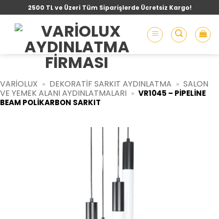
İçeriğe
2500 TL ve Üzeri Tüm Siparişlerde Ücretsiz Kargo!
atla
VARIOLUX
DEKORATIF SARKIT AYDINLATMA
SALON
»
»
VE YEMEK ALANI AYDINLATMALARI
»
VR1045 – PIPELINE
BEAM POLIKARBON SARKIT