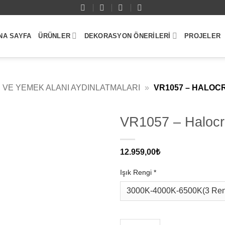
NA SAYFA
ÜRÜNLER
DEKORASYON ÖNERILERI
PROJELER
 VE YEMEK ALANI AYDINLATMALARI
»
VR1057 – HALO
VR1057 – Halocr
12.959,00
₺
Işık Rengi
*
VR1057 – Halocraft Noirwood P