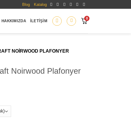
Blog
Katalog
0
HAKKIMIZDA
İLETIŞIM
CRAFT NOIRWOOD PLAFONYER
aft Noirwood Plafonyer
lafonyer adet