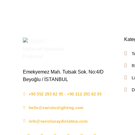
Kate
T
R
Emekyemez Mah. Tutsak Sok. No:4/D
L
Beyoğlu / İSTANBUL
D
+90 552 293 82 95 - +90 212 293 82 95
hello@varioluxlighting.com
info@varioluxaydinlatma.com