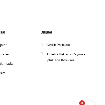
sal
Bilgiler
jeler
Gizlilik Politikası
metler
Tüketici Hakları - Cayma -
İptal İade Koşulları
kkımızda
tişim
0