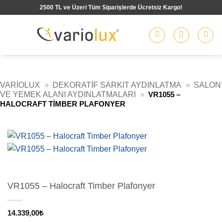
İçeriğe
2500 TL ve Üzeri Tüm Siparişlerde Ücretsiz Kargo!
atla
VARIOLUX
»
DEKORATIF SARKIT AYDINLATMA
»
SALON
VE YEMEK ALANI AYDINLATMALARI
»
VR1055 –
HALOCRAFT TIMBER PLAFONYER
VR1055 – Halocraft Timber Plafonyer
14.339,00
₺