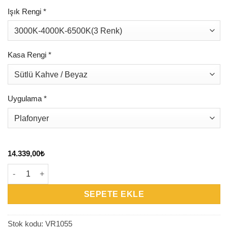
Işık Rengi
*
Kasa Rengi
*
Uygulama
*
14.339,00
₺
VR1055 – Halocraft Timber Plafonyer adet
SEPETE EKLE
Stok kodu:
VR1055