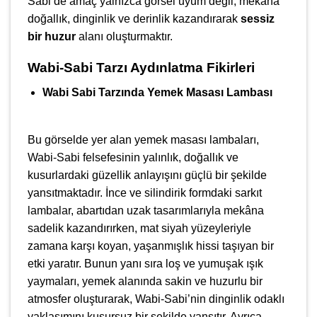
Sabi’de amaç yalnızca görsel uyum değil; mekâna
doğallık, dinginlik ve derinlik kazandırarak
sessiz
bir huzur
alanı oluşturmaktır.
Wabi-Sabi Tarzı Aydınlatma Fikirleri
Wabi Sabi Tarzında Yemek Masası Lambası
Bu görselde yer alan yemek masası lambaları,
Wabi-Sabi felsefesinin yalınlık, doğallık ve
kusurlardaki güzellik anlayışını güçlü bir şekilde
yansıtmaktadır. İnce ve silindirik formdaki sarkıt
lambalar, abartıdan uzak tasarımlarıyla mekâna
sadelik kazandırırken, mat siyah yüzeyleriyle
zamana karşı koyan, yaşanmışlık hissi taşıyan bir
etki yaratır. Bunun yanı sıra loş ve yumuşak ışık
yaymaları, yemek alanında sakin ve huzurlu bir
atmosfer oluşturarak, Wabi-Sabi’nin dinginlik odaklı
yaklaşımını kusursuz bir şekilde yansıtır. Ayrıca