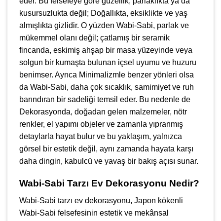
eder. Bu felsefeye göre güzellik, parlaklıkta ya da
kusursuzlukta değil; Doğallıkta, eksiklikte ve yaş
almışlıkta gizlidir. O yüzden Wabi-Sabi, parlak ve
mükemmel olanı değil; çatlamış bir seramik
fincanda, eskimiş ahşap bir masa yüzeyinde veya
solgun bir kumaşta bulunan içsel uyumu ve huzuru
benimser. Ayrıca Minimalizmle benzer yönleri olsa
da Wabi-Sabi, daha çok sıcaklık, samimiyet ve ruh
barındıran bir sadeliği temsil eder. Bu nedenle de
Dekorasyonda, doğadan gelen malzemeler, nötr
renkler, el yapımı objeler ve zamanla yıpranmış
detaylarla hayat bulur ve bu yaklaşım, yalnızca
görsel bir estetik değil, aynı zamanda hayata karşı
daha dingin, kabulcü ve yavaş bir bakış açısı sunar.
Wabi-Sabi Tarzı Ev Dekorasyonu Nedir?
Wabi-Sabi tarzı ev dekorasyonu, Japon kökenli
Wabi-Sabi felsefesinin estetik ve mekânsal