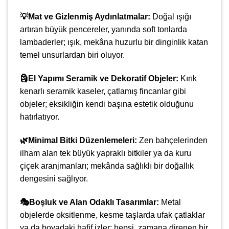
💡Mat ve Gizlenmiş Aydınlatmalar:
Doğal ışığı
artıran büyük pencereler, yanında soft tonlarda
lambaderler; ışık, mekâna huzurlu bir dinginlik katan
temel unsurlardan biri oluyor.
🗿El Yapımı Seramik ve Dekoratif Objeler:
Kırık
kenarlı seramik kaseler, çatlamış fincanlar gibi
objeler; eksikliğin kendi başına estetik olduğunu
hatırlatıyor.
🌿Minimal Bitki Düzenlemeleri:
Zen bahçelerinden
ilham alan tek büyük yapraklı bitkiler ya da kuru
çiçek aranjmanları; mekânda sağlıklı bir doğallık
dengesini sağlıyor.
🎭Boşluk ve Alan Odaklı Tasarımlar:
Metal
objelerde oksitlenme, kesme taşlarda ufak çatlaklar
ya da boyadaki hafif izler; hepsi, zamana direnen bir