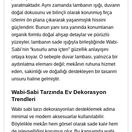
yaratmaktadır. Aynı zamanda lambanın ışığı, duvarın
doğal dokusunu ve bilinçli olarak korunmuş fırça
izlerini ön plana çıkararak yaşanmışlık hissini
güçlendirir. Bunun yanı sıra yanında konumlanan
organik formlu doğal ahşap detaylar ve pürüzlü
yüzeyler, lambanın sade ışığıyla birleştiğinde Wabi-
Sabi’nin “kusurlu ama içten” güzellik anlayışını
ortaya koyar. O sebeple duvar lambası, yalnızca bir
aydınlatma elemanı değil; mekânın ruhuna hizmet
eden, sakinliği ve doğallığı destekleyen bir tasarım
unsuru haline gelmiştir.
Wabi-Sabi Tarzında Ev Dekorasyon
Trendleri
Wabi sabi tarzı dekorasyonları desteklemek adına
minimal ve modern aksesuarlar kullanılabilir.
Böylelikle mekân hem görsel olarak sade kalır hem
de işlevselliğini korumuş olur. Bu kapsamda wabi