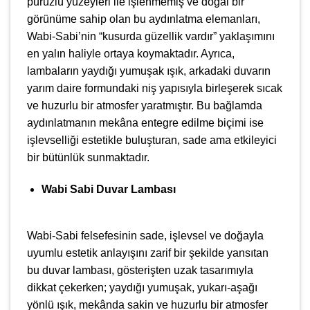
pürüzlü yüzeyleri ile işlenmemiş ve doğal bir
görünüme sahip olan bu aydınlatma elemanları,
Wabi-Sabi’nin “kusurda güzellik vardır” yaklaşımını
en yalın haliyle ortaya koymaktadır. Ayrıca,
lambaların yaydığı yumuşak ışık, arkadaki duvarın
yarım daire formundaki niş yapısıyla birleşerek sıcak
ve huzurlu bir atmosfer yaratmıştır. Bu bağlamda
aydınlatmanın mekâna entegre edilme biçimi ise
işlevselliği estetikle buluşturan, sade ama etkileyici
bir bütünlük sunmaktadır.
Wabi Sabi Duvar Lambası
Wabi-Sabi felsefesinin sade, işlevsel ve doğayla
uyumlu estetik anlayışını zarif bir şekilde yansıtan
bu duvar lambası, gösterişten uzak tasarımıyla
dikkat çekerken; yaydığı yumuşak, yukarı-aşağı
yönlü ışık, mekânda sakin ve huzurlu bir atmosfer