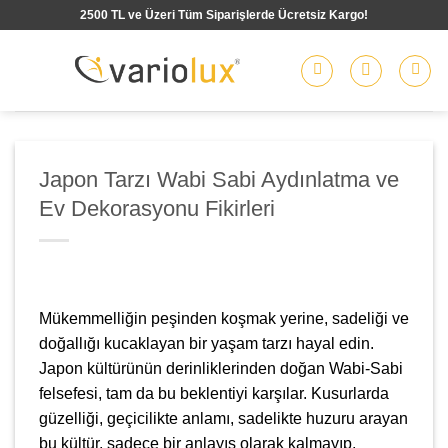
İçeriğe
2500 TL ve Üzeri Tüm Siparişlerde Ücretsiz Kargo!
atla
Japon Tarzı Wabi Sabi Aydınlatma ve
Ev Dekorasyonu Fikirleri
Mükemmelliğin peşinden koşmak yerine, sadeliği ve
doğallığı kucaklayan bir yaşam tarzı hayal edin.
Japon kültürünün derinliklerinden doğan Wabi-Sabi
felsefesi, tam da bu beklentiyi karşılar. Kusurlarda
güzelliği, geçicilikte anlamı, sadelikte huzuru arayan
bu kültür, sadece bir anlayış olarak kalmayıp,