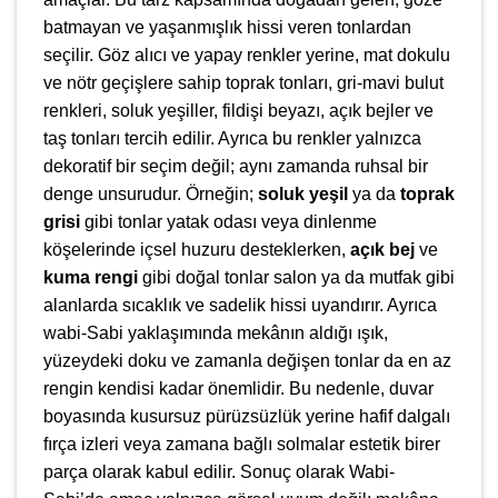
batmayan ve yaşanmışlık hissi veren tonlardan
seçilir. Göz alıcı ve yapay renkler yerine, mat dokulu
ve nötr geçişlere sahip toprak tonları, gri-mavi bulut
renkleri, soluk yeşiller, fildişi beyazı, açık bejler ve
taş tonları tercih edilir. Ayrıca bu renkler yalnızca
dekoratif bir seçim değil; aynı zamanda ruhsal bir
denge unsurudur. Örneğin;
soluk yeşil
ya da
toprak
grisi
gibi tonlar yatak odası veya dinlenme
köşelerinde içsel huzuru desteklerken,
açık bej
ve
kuma rengi
gibi doğal tonlar salon ya da mutfak gibi
alanlarda sıcaklık ve sadelik hissi uyandırır. Ayrıca
wabi-Sabi yaklaşımında mekânın aldığı ışık,
yüzeydeki doku ve zamanla değişen tonlar da en az
rengin kendisi kadar önemlidir. Bu nedenle, duvar
boyasında kusursuz pürüzsüzlük yerine hafif dalgalı
fırça izleri veya zamana bağlı solmalar estetik birer
parça olarak kabul edilir. Sonuç olarak Wabi-