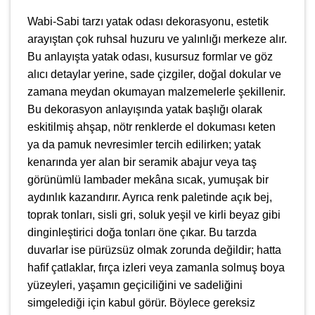
Wabi-Sabi tarzı yatak odası dekorasyonu, estetik
arayıştan çok ruhsal huzuru ve yalınlığı merkeze alır.
Bu anlayışta yatak odası, kusursuz formlar ve göz
alıcı detaylar yerine, sade çizgiler, doğal dokular ve
zamana meydan okumayan malzemelerle şekillenir.
Bu dekorasyon anlayışında yatak başlığı olarak
eskitilmiş ahşap, nötr renklerde el dokuması keten
ya da pamuk nevresimler tercih edilirken; yatak
kenarında yer alan bir seramik abajur veya taş
görünümlü lambader mekâna sıcak, yumuşak bir
aydınlık kazandırır. Ayrıca renk paletinde açık bej,
toprak tonları, sisli gri, soluk yeşil ve kirli beyaz gibi
dinginleştirici doğa tonları öne çıkar. Bu tarzda
duvarlar ise pürüzsüz olmak zorunda değildir; hatta
hafif çatlaklar, fırça izleri veya zamanla solmuş boya
yüzeyleri, yaşamın geçiciliğini ve sadeliğini
simgelediği için kabul görür. Böylece gereksiz