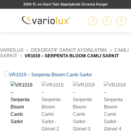
İçeriğe
2500 TL ve Üzeri Tüm Siparişlerde Ücretsiz Kargo!
atla
VARIOLUX
»
DEKORATIF SARKIT AYDINLATMA
»
CAMLI
SARKIT
»
VR1019 – SERPENTA BLOOM CAMLI SARKIT