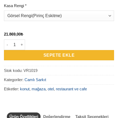
Kasa Rengi
*
21.869,00
₺
VR1019 – Serpenta Bloom Camlı Sarkıt adet
SEPETE EKLE
Stok kodu:
VR1019
Kategoriler:
Camlı Sarkıt
Etiketler:
konut
,
mağaza
,
otel
,
restaurant ve cafe
Ürün Özellikleri
Değerlendirme
Taksit Seçenekleri