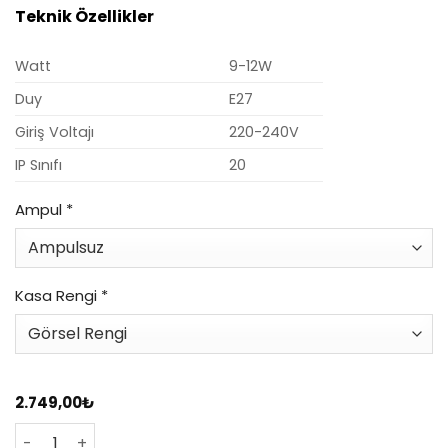
Teknik Özellikler
Watt
9-12W
Duy
E27
Giriş Voltajı
220-240V
IP Sınıfı
20
Ampul
*
Kasa Rengi
*
2.749,00
₺
VR323 - Atölye Tipi Sarkıt adet