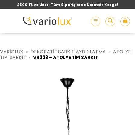
İçeriğe
2500 TL ve Üzeri Tüm Siparişlerde Ücretsiz Kargo!
atla
VARIOLUX
DEKORATIF SARKIT AYDINLATMA
ATOLYE
»
»
TIPI SARKIT
»
VR323 – ATÖLYE TIPI SARKIT