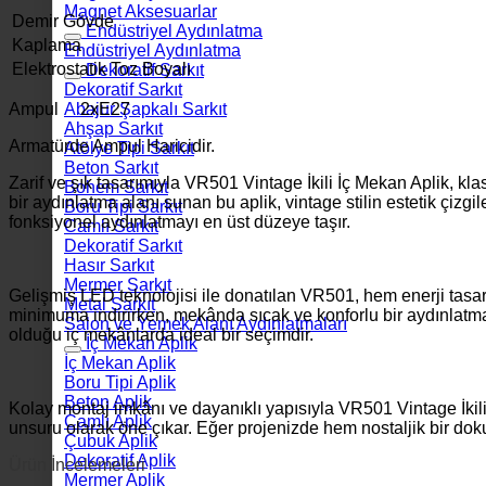
Magnet Aksesuarlar
Demir Gövde
Endüstriyel Aydınlatma
Kaplama
Endüstriyel Aydınlatma
Elektrostatik Toz Boyalı
Dekoratif Sarkıt
Dekoratif Sarkıt
Ampul 2xE27
Abajur Şapkalı Sarkıt
Ahşap Sarkıt
Armatürde Ampul Haricidir.
Atölye Tipi Sarkıt
Beton Sarkıt
Zarif ve şık tasarımıyla VR501 Vintage İkili İç Mekan Aplik, kla
Bohem Sarkıt
bir aydınlatma alanı sunan bu aplik, vintage stilin estetik çizgi
Boru Tipi Sarkıt
fonksiyonel aydınlatmayı en üst düzeye taşır.
Camlı Sarkıt
Dekoratif Sarkıt
Hasır Sarkıt
Mermer Sarkıt
Gelişmiş LED teknolojisi ile donatılan VR501, hem enerji tasar
Metal Sarkıt
minimuma indirirken, mekânda sıcak ve konforlu bir aydınlatma a
Salon ve Yemek Alanı Aydınlatmaları
olduğu iç mekânlarda ideal bir seçimdir.
İç Mekan Aplik
İç Mekan Aplik
Boru Tipi Aplik
Beton Aplik
Kolay montaj imkânı ve dayanıklı yapısıyla VR501 Vintage İkil
Camlı Aplik
unsuru olarak öne çıkar. Eğer projenizde hem nostaljik bir dok
Çubuk Aplik
Dekoratif Aplik
Ürün İncelemeleri
Mermer Aplik