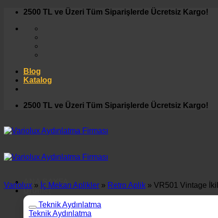
İçeriğe
2500 TL ve Üzeri Tüm Siparişlerde Ücretsiz Kargo!
atla
Blog
Katalog
2500 TL ve Üzeri Tüm Siparişlerde Ücretsiz Kargo!
ANA SAYFA
Variolux
»
İç Mekan Aplikler
»
Retro Aplik
»
VR501 Vintage İkil
Ürünler
Teknik Aydınlatma
Teknik Aydınlatma