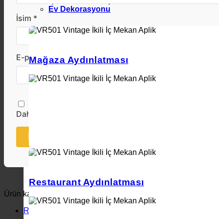
İşletme Dekorasyonu
Ev Dekorasyonu
İsim *
E-posta *
Mağaza Aydınlatması
Daha sonraki yorumlarımda kullanılması için adım, e-po
İnceleme Gönder
Restaurant Aydınlatması
Ürün kategorileri
Ray ve Ray Spotlar