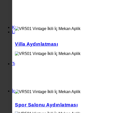
Led Ray Spot Aydınlatma
Dekoratif Ray Spot Aydınlatma
Monofaze Ray
Trifaze Ray
Trifaze Dali Raylar
Işık Açısı Ayarlanabilir Ray Spotlar
Kuyumcu Armatürleri
Lineer Aydınlatma Armatürleri
Lineer Armatürler
Davul Lineer Aydınlatma
Villa Aydınlatması
Dekoratif Lineer Aydınlatma
Halka Lineer Aydınlatma
Radüslü Lineer Aydınlatma
Sıva Altı Lineer Aydınlatma Armatürleri
Teknik Aydınlatma
Sıva Altı Armatürler
Sıva Üstü Armatürler
Led Panel Armatürler
IP65 Sıva Altı Armatürler
Etanj Armatürler
İç Mekan Aplikler
Yatak Başı Aplik
Mermer Aplik
Spor Salonu Aydınlatması
Pleksili Aplikler
Çakıl Taşı Aplikler