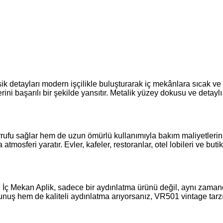
sik detayları modern işçilikle buluşturarak iç mekânlara sıcak ve 
lerini başarılı bir şekilde yansıtır. Metalik yüzey dokusu ve detay
rufu sağlar hem de uzun ömürlü kullanımıyla bakım maliyetlerini
tmosferi yaratır. Evler, kafeler, restoranlar, otel lobileri ve b
i İç Mekan Aplik, sadece bir aydınlatma ürünü değil, aynı zama
unuş hem de kaliteli aydınlatma arıyorsanız, VR501 vintage tarz