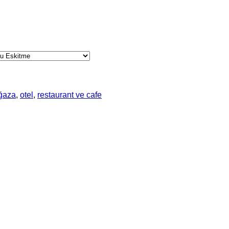
ğaza
,
otel
,
restaurant ve cafe