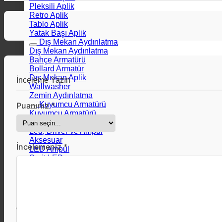
Pleksili Aplik
Retro Aplik
Tablo Aplik
Yatak Başı Aplik
Dış Mekan Aydınlatma
Dış Mekan Aydınlatma
Bahçe Armatürü
Bollard Armatür
Dış Mekan Aplik
İnceleme Yazın
Wallwasher
Zemin Aydınlatma
Kuyumcu Armatürü
Puanınız *
Kuyumcu Armatürü
LED, Driver ve Ampul
Led, Driver ve Ampul
Aksesuar
İncelemeniz *
LED Ampul
Şerit LED
Neon LED
LED Driver
Masa Lambası
Masa Lambası
Dekorasyon Önerileri