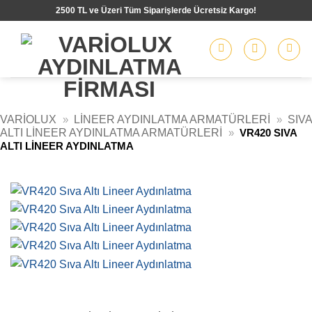
İçeriğe
2500 TL ve Üzeri Tüm Siparişlerde Ücretsiz Kargo!
atla
VARIOLUX
»
LINEER AYDINLATMA ARMATÜRLERI
»
SIVA
ALTI LINEER AYDINLATMA ARMATÜRLERI
»
VR420 SIVA
ALTI LINEER AYDINLATMA