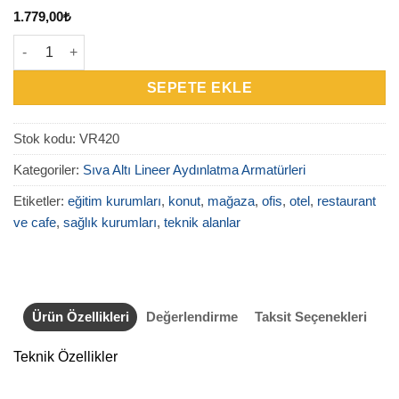
1.779,00
₺
VR420 Sıva Altı Lineer Aydınlatma adet
SEPETE EKLE
Stok kodu:
VR420
Kategoriler:
Sıva Altı Lineer Aydınlatma Armatürleri
Etiketler:
eğitim kurumları
,
konut
,
mağaza
,
ofis
,
otel
,
restaurant
ve cafe
,
sağlık kurumları
,
teknik alanlar
Ürün Özellikleri
Değerlendirme
Taksit Seçenekleri
Teknik Özellikler