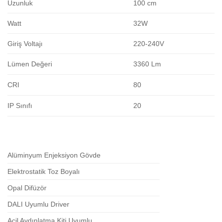
Uzunluk
100 cm
Watt
32W
Giriş Voltajı
220-240V
Lümen Değeri
3360 Lm
CRI
80
IP Sınıfı
20
Alüminyum Enjeksiyon Gövde
Elektrostatik Toz Boyalı
Opal Difüzör
DALI Uyumlu Driver
Acil Aydınlatma Kiti Uyumlu