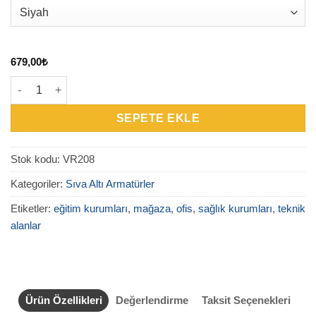
679,00
₺
VR208 Sıva Altı Downlight Armatür adet
SEPETE EKLE
Stok kodu:
VR208
Kategoriler:
Sıva Altı Armatürler
Etiketler:
eğitim kurumları
,
mağaza
,
ofis
,
sağlık kurumları
,
teknik
alanlar
Ürün Özellikleri
Değerlendirme
Taksit Seçenekleri