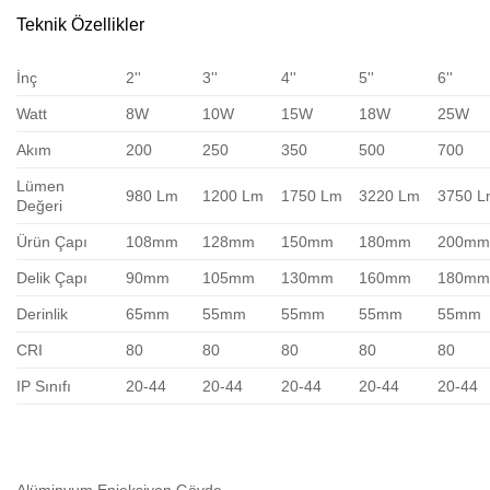
Teknik Özellikler
İnç
2''
3''
4''
5''
6''
Watt
8W
10W
15W
18W
25W
Akım
200
250
350
500
700
Lümen
980 Lm
1200 Lm
1750 Lm
3220 Lm
3750 
Değeri
Ürün Çapı
108mm
128mm
150mm
180mm
200m
Delik Çapı
90mm
105mm
130mm
160mm
180m
Derinlik
65mm
55mm
55mm
55mm
55mm
CRI
80
80
80
80
80
IP Sınıfı
20-44
20-44
20-44
20-44
20-44