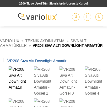
İçeriğe
2500 TL ve Üzeri Tüm Siparişlerde Ücretsiz Kargo!
atla
VARIOLUX
»
TEKNIK AYDINLATMA
»
SIVA ALTI
ARMATÜRLER
»
VR208 SIVA ALTI DOWNLIGHT ARMATÜR