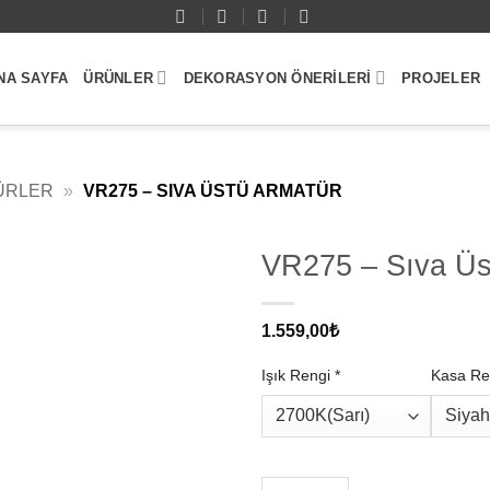
NA SAYFA
ÜRÜNLER
DEKORASYON ÖNERILERI
PROJELER
ÜRLER
»
VR275 – SIVA ÜSTÜ ARMATÜR
VR275 – Sıva Üs
1.559,00
₺
Işık Rengi
*
Kasa Re
VR275 - Sıva Üstü Armatür ade