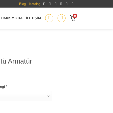
Blog
Katalog
0
HAKKIMIZDA
İLETIŞIM
tü Armatür
ngi
*
t