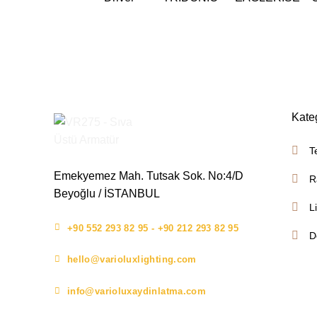
Kate
T
Emekyemez Mah. Tutsak Sok. No:4/D
R
Beyoğlu / İSTANBUL
L
+90 552 293 82 95 - +90 212 293 82 95
D
hello@varioluxlighting.com
info@varioluxaydinlatma.com