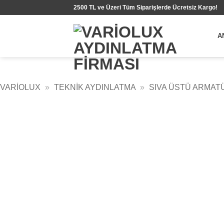
İçeriğe
2500 TL ve Üzeri Tüm Siparişlerde Ücretsiz Kargo!
atla
A
VARIOLUX
»
TEKNIK AYDINLATMA
»
SIVA ÜSTÜ ARMAT