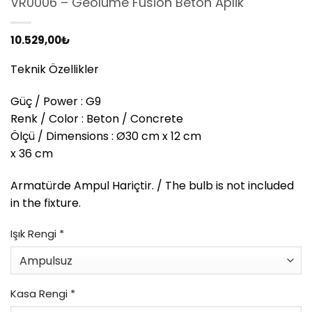
VR0006 – Geolume Fusion Beton Aplik
10.529,00
₺
Teknik Özellikler
Güç / Power : G9
Renk / Color : Beton / Concrete
Ölçü / Dimensions : Ø30 cm x 12 cm
x 36 cm
Armatürde Ampul Hariçtir. / The bulb is not included
in the fixture.
Işık Rengi
*
Kasa Rengi
*