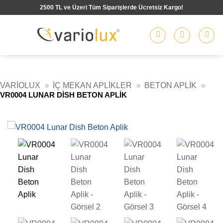
İçeriğe
2500 TL ve Üzeri Tüm Siparişlerde Ücretsiz Kargo!
atla
VARIOLUX
»
İÇ MEKAN APLIKLER
»
BETON APLIK
»
VR0004 LUNAR DISH BETON APLIK