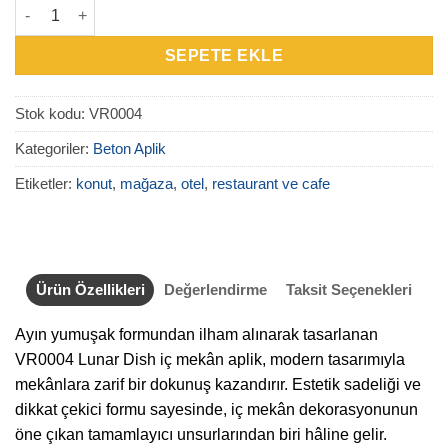
VR0004 Lunar Dish Beton Aplik adet
SEPETE EKLE
Stok kodu:
VR0004
Kategoriler:
Beton Aplik
Etiketler:
konut
,
mağaza
,
otel
,
restaurant ve cafe
Ürün Özellikleri
Değerlendirme
Taksit Seçenekleri
Ayın yumuşak formundan ilham alınarak tasarlanan
VR0004 Lunar Dish iç mekân aplik, modern tasarımıyla
mekânlara zarif bir dokunuş kazandırır. Estetik sadeliği ve
dikkat çekici formu sayesinde, iç mekân dekorasyonunun
öne çıkan tamamlayıcı unsurlarından biri hâline gelir.