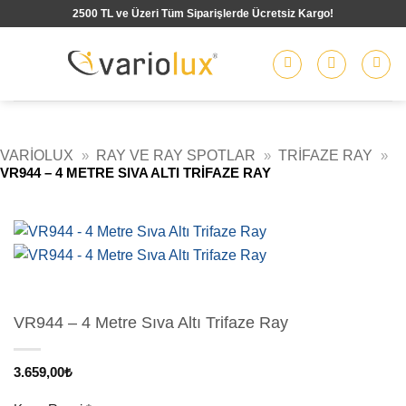
İçeriğe
2500 TL ve Üzeri Tüm Siparişlerde Ücretsiz Kargo!
atla
VARIOLUX
»
RAY VE RAY SPOTLAR
»
TRIFAZE RAY
»
VR944 – 4 METRE SIVA ALTI TRIFAZE RAY
VR944 – 4 Metre Sıva Altı Trifaze Ray
3.659,00
₺