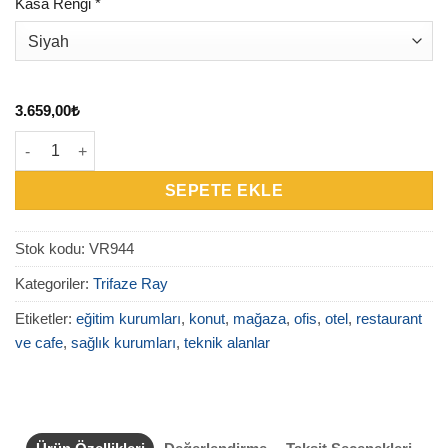
Kasa Rengi
*
3.659,00
₺
VR944 - 4 Metre Sıva Altı Trifaze Ray adet
SEPETE EKLE
Stok kodu:
VR944
Kategoriler:
Trifaze Ray
Etiketler:
eğitim kurumları
,
konut
,
mağaza
,
ofis
,
otel
,
restaurant
ve cafe
,
sağlık kurumları
,
teknik alanlar