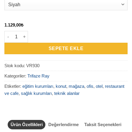
1.129,00
₺
VR930 - Trifaze + Dönüş adet
SEPETE EKLE
Stok kodu:
VR930
Kategoriler:
Trifaze Ray
Etiketler:
eğitim kurumları
,
konut
,
mağaza
,
ofis
,
otel
,
restaurant
ve cafe
,
sağlık kurumları
,
teknik alanlar
Ürün Özellikleri
Değerlendirme
Taksit Seçenekleri