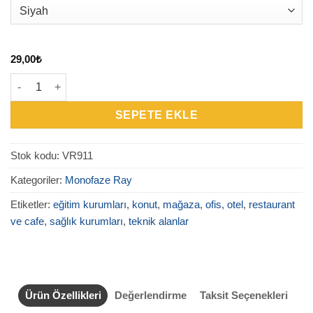
29,00
₺
VR911 - Monofaze Sonlama Kapağı adet
SEPETE EKLE
Stok kodu:
VR911
Kategoriler:
Monofaze Ray
Etiketler:
eğitim kurumları
,
konut
,
mağaza
,
ofis
,
otel
,
restaurant
ve cafe
,
sağlık kurumları
,
teknik alanlar
Ürün Özellikleri
Değerlendirme
Taksit Seçenekleri