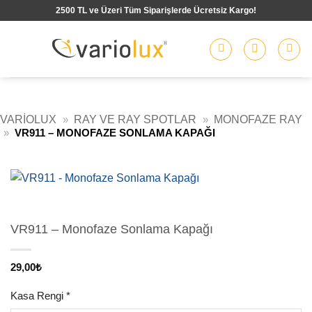
İçeriğe
2500 TL ve Üzeri Tüm Siparişlerde Ücretsiz Kargo!
atla
VARIOLUX
»
RAY VE RAY SPOTLAR
»
MONOFAZE RAY
»
VR911 – MONOFAZE SONLAMA KAPAĞI
VR911 – Monofaze Sonlama Kapağı
29,00
₺
Kasa Rengi
*