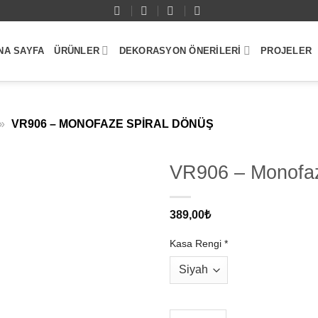
NA SAYFA
ÜRÜNLER
DEKORASYON ÖNERILERI
PROJELER
»
VR906 – MONOFAZE SPIRAL DÖNÜŞ
VR906 – Monofaz
389,00
₺
Kasa Rengi
*
VR906 - Monofaze Spiral Dönü