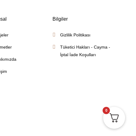
sal
Bilgiler
jeler
Gizlilik Politikası
metler
Tüketici Hakları - Cayma -
İptal İade Koşulları
kkımızda
tişim
0