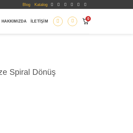
Blog
Katalog
0
HAKKIMIZDA
İLETIŞIM
e Spiral Dönüş
ş adet