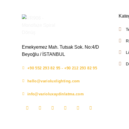
Kate
T
R
Emekyemez Mah. Tutsak Sok. No:4/D
L
Beyoğlu / İSTANBUL
D
+90 552 293 82 95 - +90 212 293 82 95
hello@varioluxlighting.com
info@varioluxaydinlatma.com