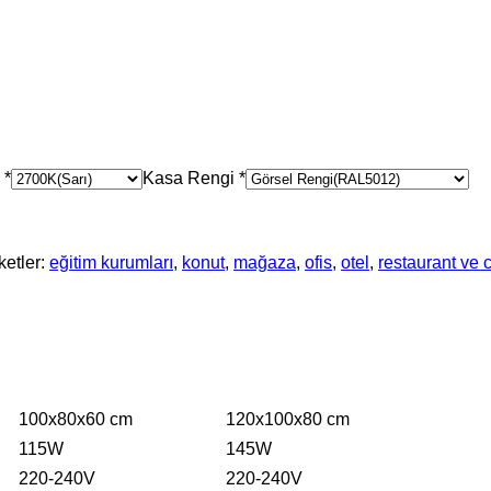
*
Kasa Rengi
*
ketler:
eğitim kurumları
,
konut
,
mağaza
,
ofis
,
otel
,
restaurant ve 
100x80x60 cm
120x100x80 cm
115W
145W
220-240V
220-240V