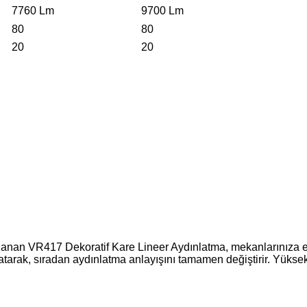
7760 Lm
9700 Lm
80
80
20
20
rlanan VR417 Dekoratif Kare Lineer Aydınlatma, mekanlarınıza e
arak, sıradan aydınlatma anlayışını tamamen değiştirir. Yüksek 