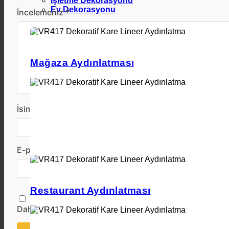
İşletme Dekorasyonu
Ev Dekorasyonu
İncelemeniz *
Mağaza Aydınlatması
İsim *
E-posta *
Restaurant Aydınlatması
Daha sonraki yorumlarımda kullanılması için adım, e-po