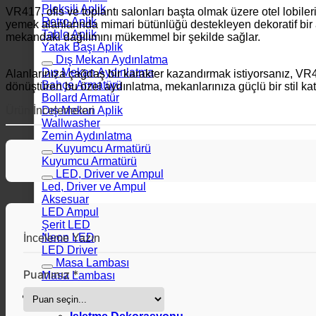
Pleksili Aplik
VR417, ofis ve toplantı salonları başta olmak üzere otel lobileri
Retro Aplik
yemek alanlarında mimari bütünlüğü destekleyen dekoratif bir 
Tablo Aplik
mekandaki dağılımını mükemmel bir şekilde sağlar.
Yatak Başı Aplik
Dış Mekan Aydınlatma
Dış Mekan Aydınlatma
Alanlarınıza çağdaş bir karakter kazandırmak istiyorsanız, VR
Bahçe Armatürü
dönüştüren bu özel aydınlatma, mekanlarınıza güçlü bir stil ka
Bollard Armatür
Ürün İncelemeleri
Dış Mekan Aplik
Wallwasher
Zemin Aydınlatma
Kuyumcu Armatürü
Kuyumcu Armatürü
LED, Driver ve Ampul
Led, Driver ve Ampul
Aksesuar
LED Ampul
Şerit LED
Neon LED
İnceleme Yazın
LED Driver
Masa Lambası
Puanınız *
Masa Lambası
Dekorasyon Önerileri