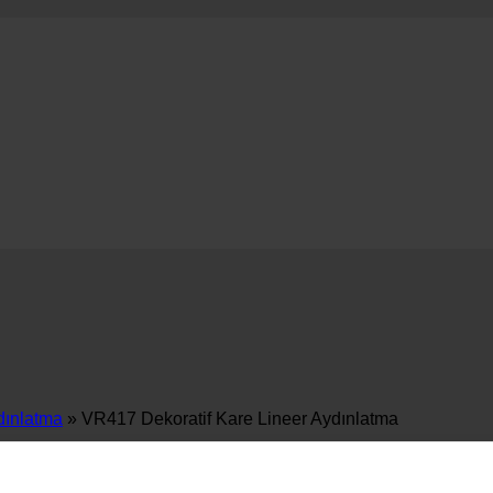
dınlatma
»
VR417 Dekoratif Kare Lineer Aydınlatma