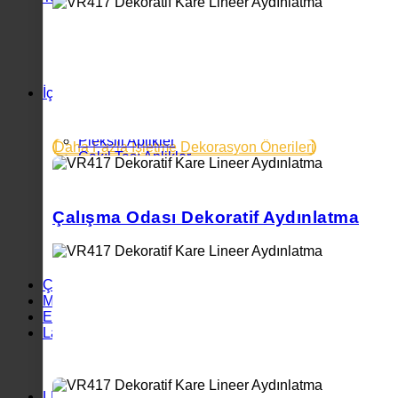
Sıva Altı Armatürler
Sıva Üstü Armatürler
Led Panel Armatürler
IP65 Sıva Altı Armatürler
Etanj Armatürler
İç Mekan Aplikler
Yatak Başı Aplik
Mermer Aplik
Pleksili Aplikler
Daha Fazla İşletme Dekorasyon Önerileri
Çakıl Taşı Aplikler
Beton Aplik
Retro Aplik
Boru Tipi Aplik
Çalışma Odası Dekoratif Aydınlatma
Camlı Aplik
Çubuk Aplik
Dekoratif Aplik
Tablo Aplik
Çok Sevilenler
Masa Lambası
Endüstriyel Aydınlatma
Lambader
Metal Lambader
Hasır Lambader
Beton Lambader
LED Driver ve Ampuller