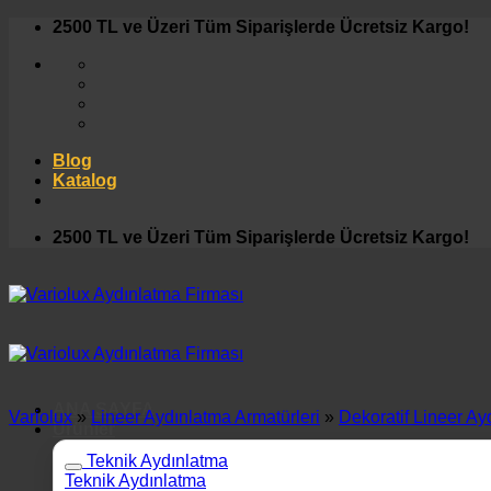
İçeriğe
2500 TL ve Üzeri Tüm Siparişlerde Ücretsiz Kargo!
atla
Blog
Katalog
2500 TL ve Üzeri Tüm Siparişlerde Ücretsiz Kargo!
ANA SAYFA
Variolux
»
Lineer Aydınlatma Armatürleri
»
Dekoratif Lineer Ay
Ürünler
Teknik Aydınlatma
Teknik Aydınlatma