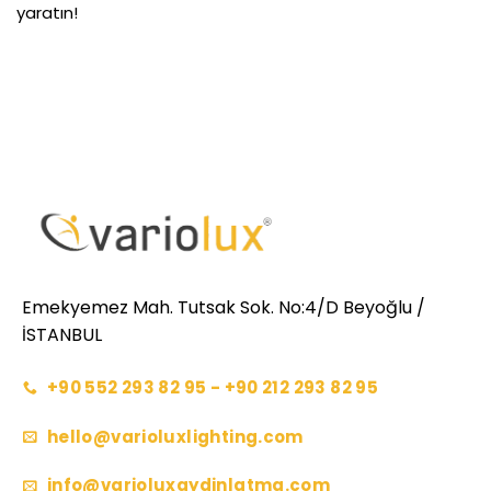
yaratın!
Emekyemez Mah. Tutsak Sok. No:4/D Beyoğlu /
İSTANBUL
+90 552 293 82 95 - +90 212 293 82 95
hello@varioluxlighting.com
info@varioluxaydinlatma.com