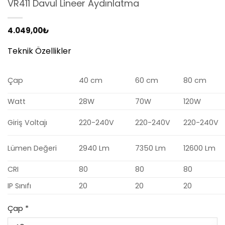
VR411 Davul Lineer Aydınlatma
4.049,00
₺
Teknik Özellikler
Çap
40 cm
60 cm
80 cm
Watt
28W
70W
120W
Giriş Voltajı
220-240V
220-240V
220-240V
Lümen Değeri
2940 Lm
7350 Lm
12600 Lm
CRI
80
80
80
IP Sınıfı
20
20
20
Çap
*