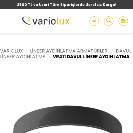
İçeriğe
2500 TL ve Üzeri Tüm Siparişlerde Ücretsiz Kargo!
atla
VARIOLUX
LINEER AYDINLATMA ARMATÜRLERI
DAVUL
»
»
LINEER AYDINLATMA
»
VR411 DAVUL LINEER AYDINLATMA