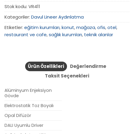
Stok kodu:
VR411
Kategoriler:
Davul Lineer Aydınlatma
Etiketler:
eğitim kurumları
,
konut
,
mağaza
,
ofis
,
otel
,
restaurant ve cafe
,
sağlık kurumları
,
teknik alanlar
Ürün Özellikleri
Değerlendirme
Taksit Seçenekleri
Alüminyum Enjeksiyon
Gövde
Elektrostatik Toz Boyalı
Opal Difüzör
DALI Uyumlu Driver