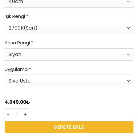
Işık Rengi
*
Kasa Rengi
*
Uygulama
*
4.049,00
₺
VR411 Davul Lineer Aydınlatma adet
SEPETE EKLE