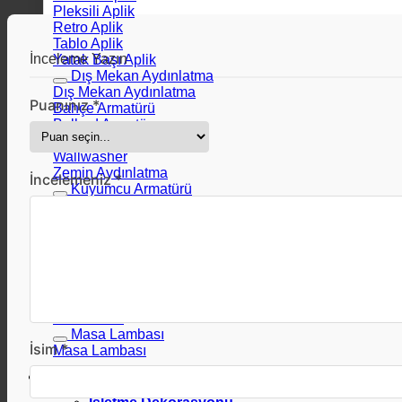
Pleksili Aplik
Retro Aplik
Tablo Aplik
İnceleme Yazın
Yatak Başı Aplik
Dış Mekan Aydınlatma
Dış Mekan Aydınlatma
Puanınız *
Bahçe Armatürü
Bollard Armatür
Dış Mekan Aplik
Wallwasher
Zemin Aydınlatma
İncelemeniz *
Kuyumcu Armatürü
Kuyumcu Armatürü
LED, Driver ve Ampul
Led, Driver ve Ampul
Aksesuar
LED Ampul
Şerit LED
Neon LED
LED Driver
Masa Lambası
İsim *
Masa Lambası
Dekorasyon Önerileri