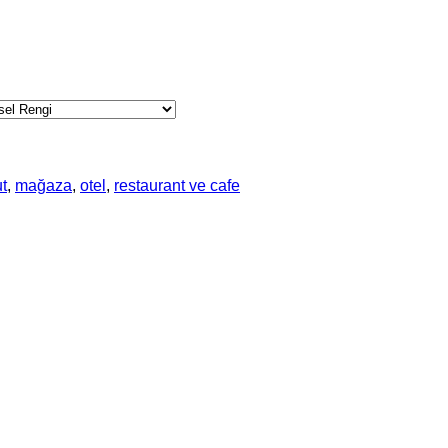
t
,
mağaza
,
otel
,
restaurant ve cafe