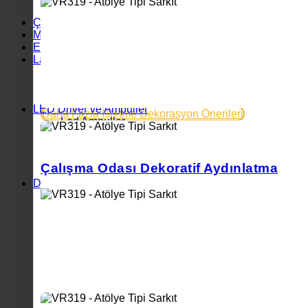
Tablo Aplik
Çok Sevilenler
Masa Lambası
Endüstriyel Aydınlatma
Lambader
Metal Lambader
Hasır Lambader
Beton Lambader
LED Driver ve Ampuller
Daha Fazla İşletme Dekorasyon Önerileri
Led Ampuller
Şerit Led Işık
Neon Led Işık
LED Driver
Çalışma Odası Dekoratif Aydınlatma
Aydınlatma Aksesuarları
Dekoratif Sarkıt Aydınlatma
Atolye Tipi Sarkıt
Beton Sarkıt
Mermer Sarkıt
Boru Tipi Sarkıt
Camlı Sarkıt
Metal Sarkıt
Salon ve Yemek Alanı Aydınlatmaları
Paslanmaz Sarkıt
Hasır Sarkıt
Bohem Sarkıt