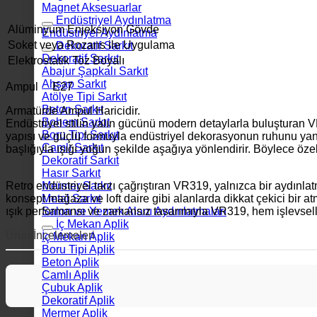
Magnet Aksesuarlar
Endüstriyel Aydınlatma
Alüminyum Enjeksiyon Gövde
Endüstriyel Aydınlatma
Soket veya Rozans ile Uygulama
Dekoratif Sarkıt
Dekoratif Sarkıt
Elektrostatik Toz Boyalı
Abajur Şapkalı Sarkıt
Ahşap Sarkıt
Ampul E27
Atölye Tipi Sarkıt
Beton Sarkıt
Armatürde Ampul Haricidir.
Bohem Sarkıt
Endüstriyel stilin yalın gücünü modern detaylarla buluşturan 
Boru Tipi Sarkıt
yapısı ve güçlü formuyla endüstriyel dekorasyonun ruhunu yansıt
Camlı Sarkıt
başlığıyla ışığı yoğun şekilde aşağıya yönlendirir. Böylece özel
Dekoratif Sarkıt
Hasır Sarkıt
Retro endüstriyel tarzı çağrıştıran VR319, yalnızca bir aydınl
Mermer Sarkıt
konsept mağaza ve loft daire gibi alanlarda dikkat çekici bir at
Metal Sarkıt
ışık performansı ve zamansız tasarımıyla VR319, hem işlevselliğ
Salon ve Yemek Alanı Aydınlatmaları
İç Mekan Aplik
Ürün İncelemeleri
İç Mekan Aplik
Boru Tipi Aplik
Beton Aplik
Camlı Aplik
Çubuk Aplik
Dekoratif Aplik
Mermer Aplik