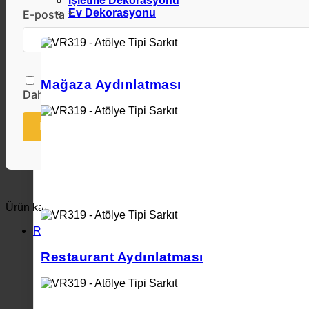
İşletme Dekorasyonu
Ev Dekorasyonu
E-posta *
Mağaza Aydınlatması
Daha sonraki yorumlarımda kullanılması için adım, e-po
İnceleme Gönder
Ürün kategorileri
Ray ve Ray Spotlar
Led Ray Spot Aydınlatma
Restaurant Aydınlatması
Dekoratif Ray Spot Aydınlatma
Monofaze Ray
Trifaze Ray
Trifaze Dali Raylar
Işık Açısı Ayarlanabilir Ray Spotlar