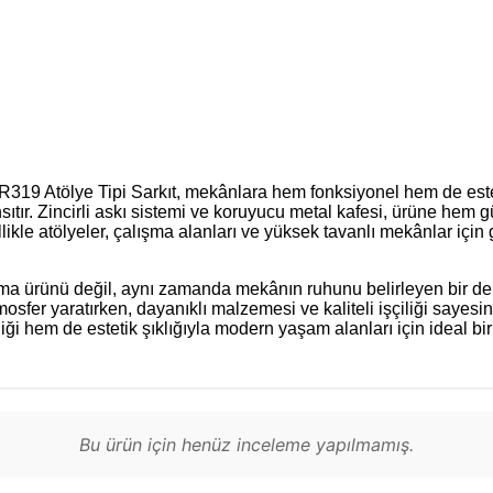
VR319 Atölye Tipi Sarkıt, mekânlara hem fonksiyonel hem de este
ır. Zincirli askı sistemi ve koruyucu metal kafesi, ürüne hem gü
likle atölyeler, çalışma alanları ve yüksek tavanlı mekânlar için 
atma ürünü değil, aynı zamanda mekânın ruhunu belirleyen bir de
mosfer yaratırken, dayanıklı malzemesi ve kaliteli işçiliği sayesi
i hem de estetik şıklığıyla modern yaşam alanları için ideal bir
Bu ürün için henüz inceleme yapılmamış.