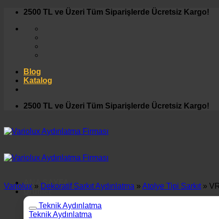
İçeriğe
2500 TL ve Üzeri Tüm Siparişlerde Ücretsiz Kargo!
atla
Blog
Katalog
2500 TL ve Üzeri Tüm Siparişlerde Ücretsiz Kargo!
ANA SAYFA
Variolux
»
Dekoratif Sarkıt Aydınlatma
»
Atolye Tipi Sarkıt
»
VR
Ürünler
Teknik Aydınlatma
Teknik Aydınlatma