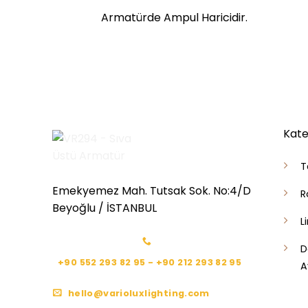
Armatürde Ampul Haricidir.
Kate
T
Emekyemez Mah. Tutsak Sok. No:4/D
R
Beyoğlu / İSTANBUL
L
D
+90 552 293 82 95 - +90 212 293 82 95
A
hello@varioluxlighting.com