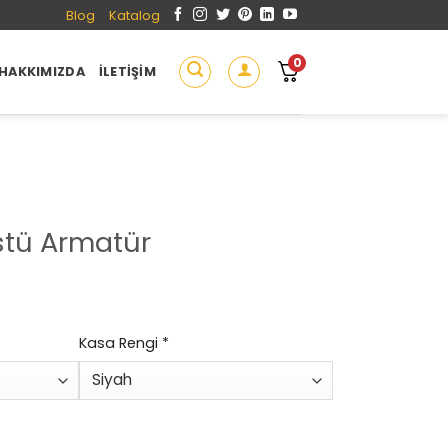
Blog
Katalog
0
HAKKIMIZDA
İLETIŞIM
stü Armatür
Kasa Rengi
*