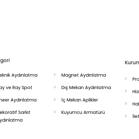
gori
Kurum
eknik Aydınlatma
Magnet Aydınlatma
Pro
ay ve Ray Spot
Dış Mekan Aydınlatma
Hi
ineer Aydınlatma
İç Mekan Aplikler
Ha
ekoratif Sarkıt
Kuyumcu Armatürü
İle
ydınlatma