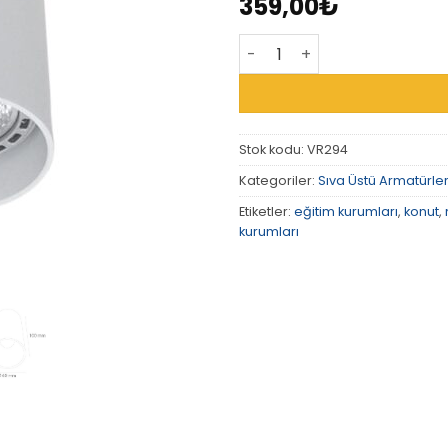
359,00
₺
VR294 - Sıva Üstü Armatür
Stok kodu:
VR294
Kategoriler:
Sıva Üstü Armatürle
Etiketler:
eğitim kurumları
,
konut
,
kurumları