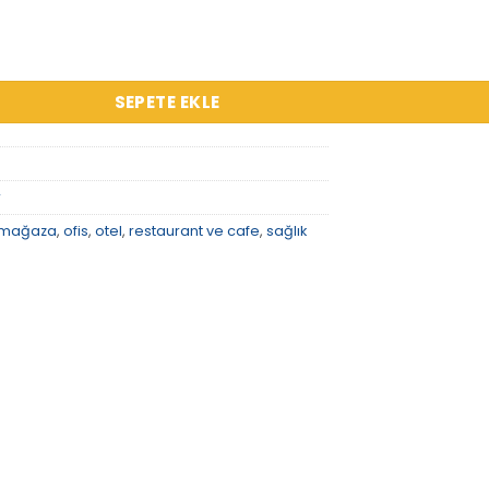
 adet
SEPETE EKLE
r
mağaza
,
ofis
,
otel
,
restaurant ve cafe
,
sağlık