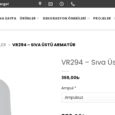
argo!
NA SAYFA
ÜRÜNLER
DEKORASYON ÖNERILERI
PROJELER
LER
»
VR294 – SIVA ÜSTÜ ARMATÜR
VR294 – Sıva Ü
359,00
₺
Ampul
*