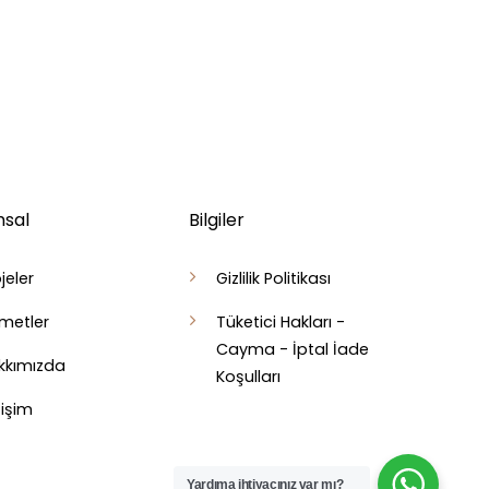
sal
Bilgiler
jeler
Gizlilik Politikası
zmetler
Tüketici Hakları -
Cayma - İptal İade
kkımızda
Koşulları
tişim
Yardıma ihtiyacınız var mı?