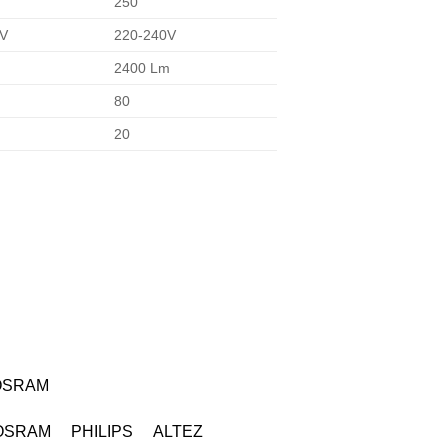
250
0V
220-240V
2400 Lm
80
20
OSRAM
OSRAM PHILIPS ALTEZ