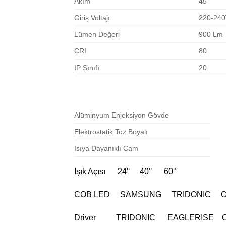
Akım
45
Giriş Voltajı
220-24
Lümen Değeri
900 Lm
CRI
80
IP Sınıfı
20
Alüminyum Enjeksiyon Gövde
Elektrostatik Toz Boyalı
Isıya Dayanıklı Cam
Işık Açısı 24° 40° 60°
COB LED SAMSUNG TRIDONIC 
Driver TRIDONIC EAGLERISE 