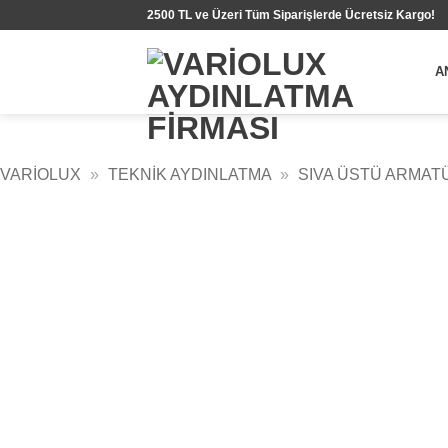
İçeriğe
2500 TL ve Üzeri Tüm Siparişlerde Ücretsiz Kargo!
atla
A
VARIOLUX
»
TEKNIK AYDINLATMA
»
SIVA ÜSTÜ ARMAT