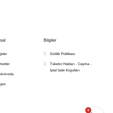
sal
Bilgiler
jeler
Gizlilik Politikası
metler
Tüketici Hakları - Cayma -
İptal İade Koşulları
kkımızda
tişim
0