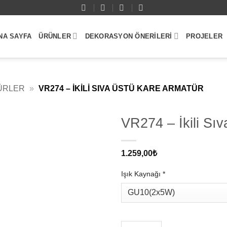
NA SAYFA
ÜRÜNLER
DEKORASYON ÖNERILERI
PROJELER
ÜRLER
»
VR274 – İKILI SIVA ÜSTÜ KARE ARMATÜR
VR274 – İkili Sı
1.259,00
₺
Işık Kaynağı
*
VR274 - İkili Sıva Üstü Kare Ar