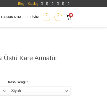
Blog
Katalog
0
HAKKIMIZDA
İLETIŞIM
va Üstü Kare Armatür
Kasa Rengi
*
matür adet