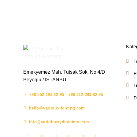
Kate
T
Emekyemez Mah. Tutsak Sok. No:4/D
R
Beyoğlu / İSTANBUL
L
+90 552 293 82 95 - +90 212 293 82 95
D
hello@varioluxlighting.com
info@varioluxaydinlatma.com