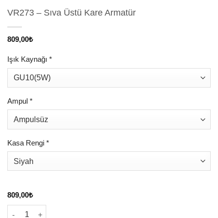
VR273 – Sıva Üstü Kare Armatür
809,00
₺
Işık Kaynağı
*
Ampul
*
Kasa Rengi
*
809,00
₺
VR273 - Sıva Üstü Kare Armatür adet