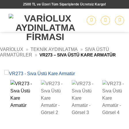
İçeriğe
2500 TL ve Üzeri Tüm Siparişlerde Ücretsiz Kargo!
atla
VARIOLUX
»
TEKNIK AYDINLATMA
»
SIVA ÜSTÜ
ARMATÜRLER
»
VR273 – SIVA ÜSTÜ KARE ARMATÜR