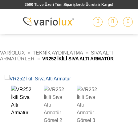
İçeriğe
2500 TL ve Üzeri Tüm Siparişlerde Ücretsiz Kargo!
atla
VARIOLUX
»
TEKNIK AYDINLATMA
»
SIVA ALTI
ARMATÜRLER
»
VR252 İKILI SIVA ALTI ARMATÜR