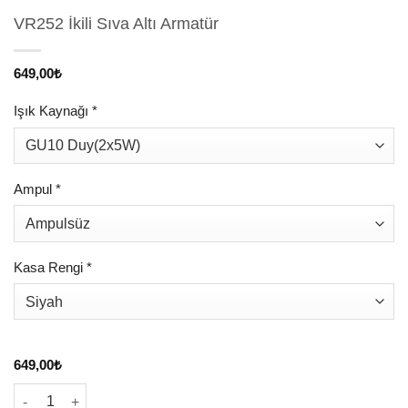
VR252 İkili Sıva Altı Armatür
649,00
₺
Işık Kaynağı
*
Ampul
*
Kasa Rengi
*
649,00
₺
VR252 İkili Sıva Altı Armatür adet