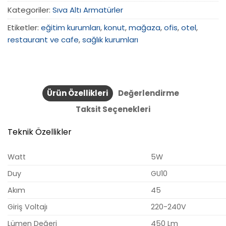
Kategoriler:
Sıva Altı Armatürler
Etiketler:
eğitim kurumları
,
konut
,
mağaza
,
ofis
,
otel
,
restaurant ve cafe
,
sağlık kurumları
Ürün Özellikleri
Değerlendirme
Taksit Seçenekleri
Teknik Özellikler
Watt
5W
Duy
GU10
Akım
45
Giriş Voltajı
220-240V
Lümen Değeri
450 Lm