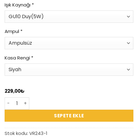
Işık Kaynağı
*
Ampul
*
Kasa Rengi
*
229,00
₺
VR248 Kare Sıva Altı Led Armatür adet
SEPETE EKLE
Stok kodu:
VR243-1