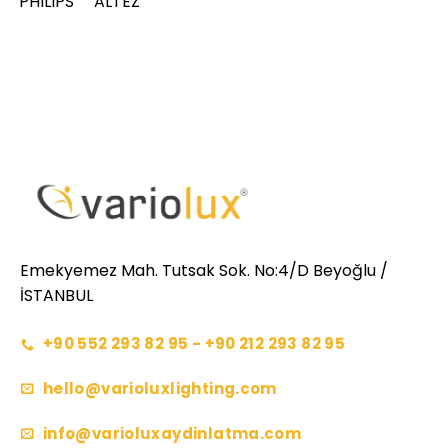
PHILIPS ALTEZ
Emekyemez Mah. Tutsak Sok. No:4/D Beyoğlu /
İSTANBUL
+90 552 293 82 95 - +90 212 293 82 95
hello@varioluxlighting.com
info@varioluxaydinlatma.com