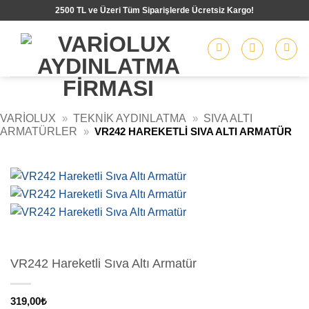
İçeriğe
2500 TL ve Üzeri Tüm Siparişlerde Ücretsiz Kargo!
atla
VARIOLUX
»
TEKNIK AYDINLATMA
»
SIVA ALTI
ARMATÜRLER
»
VR242 HAREKETLI SIVA ALTI ARMATÜR
VR242 Hareketli Sıva Altı Armatür
319,00
₺