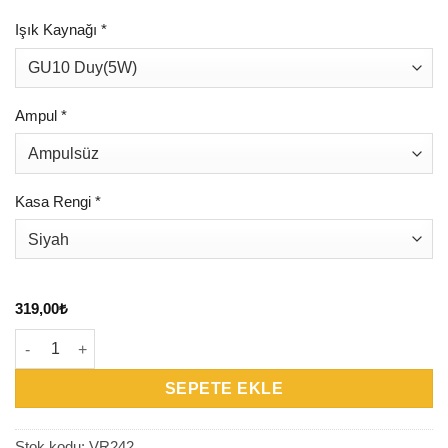
Işık Kaynağı
*
Ampul
*
Kasa Rengi
*
319,00
₺
VR242 Hareketli Sıva Altı Armatür adet
SEPETE EKLE
Stok kodu:
VR242