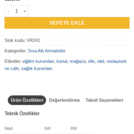
VR241 Hareketli Sıva Altı Led Armatür adet
SEPETE EKLE
Stok kodu:
VR241
Kategoriler:
Sıva Altı Armatürler
Etiketler:
eğitim kurumları
,
konut
,
mağaza
,
ofis
,
otel
,
restaurant
ve cafe
,
sağlık kurumları
Ürün Özellikleri
Değerlendirme
Taksit Seçenekleri
Teknik Özellikler
Watt
5W
8W