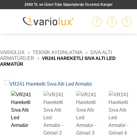
İçeriğe
2500 TL ve Üzeri Tüm Siparişlerde Ücretsiz Kargo!
atla
VARIOLUX
»
TEKNIK AYDINLATMA
»
SIVA ALTI
ARMATÜRLER
»
VR241 HAREKETLI SIVA ALTI LED
ARMATÜR