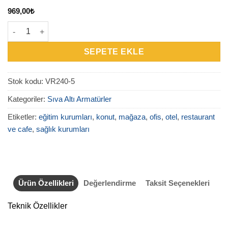
969,00
₺
VR240-5 5’li Laser Blade Sıva Altı Armatür adet
SEPETE EKLE
Stok kodu:
VR240-5
Kategoriler:
Sıva Altı Armatürler
Etiketler:
eğitim kurumları
,
konut
,
mağaza
,
ofis
,
otel
,
restaurant
ve cafe
,
sağlık kurumları
Ürün Özellikleri
Değerlendirme
Taksit Seçenekleri
Teknik Özellikler