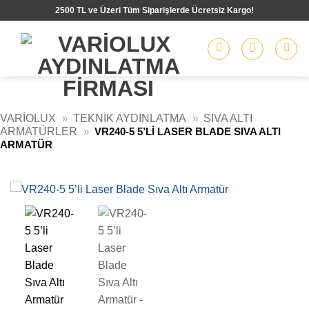
İçeriğe
2500 TL ve Üzeri Tüm Siparişlerde Ücretsiz Kargo!
atla
VARIOLUX
»
TEKNIK AYDINLATMA
»
SIVA ALTI
ARMATÜRLER
»
VR240-5 5’LI LASER BLADE SIVA ALTI
ARMATÜR