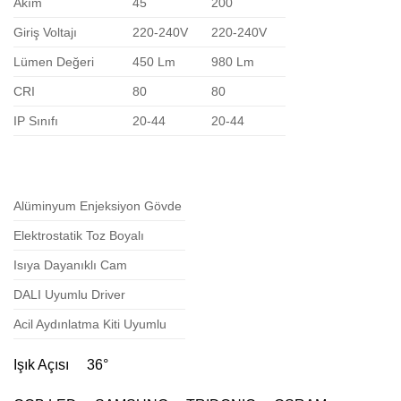
Akım
45
200
Giriş Voltajı
220-240V
220-240V
Lümen Değeri
450 Lm
980 Lm
CRI
80
80
IP Sınıfı
20-44
20-44
Alüminyum Enjeksiyon Gövde
Elektrostatik Toz Boyalı
Isıya Dayanıklı Cam
DALI Uyumlu Driver
Acil Aydınlatma Kiti Uyumlu
Işık Açısı 36°