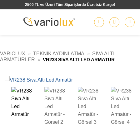
İçeriğe
2500 TL ve Üzeri Tüm Siparişlerde Ücretsiz Kargo!
atla
VARIOLUX
»
TEKNIK AYDINLATMA
»
SIVA ALTI
ARMATÜRLER
»
VR238 SIVA ALTI LED ARMATÜR