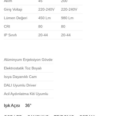
Akım
45
200
Giriş Voltajı
220-240V
220-240V
Lümen Değeri
450 Lm
980 Lm
CRI
80
80
IP Sınıfı
20-44
20-44
Alüminyum Enjeksiyon Gövde
Elektrostatik Toz Boyalı
Isıya Dayanıklı Cam
DALI Uyumlu Driver
Acil Aydınlatma Kiti Uyumlu
Işık Açısı 36°