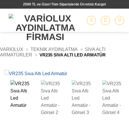
İçeriğe
2500 TL ve Üzeri Tüm Siparişlerde Ücretsiz Kargo!
atla
VARIOLUX
»
TEKNIK AYDINLATMA
»
SIVA ALTI
ARMATÜRLER
»
VR235 SIVA ALTI LED ARMATÜR