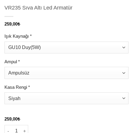
VR235 Sıva Altı Led Armatür
259,00
₺
Işık Kaynağı
*
Ampul
*
Kasa Rengi
*
259,00
₺
VR235 Sıva Altı Led Armatür adet