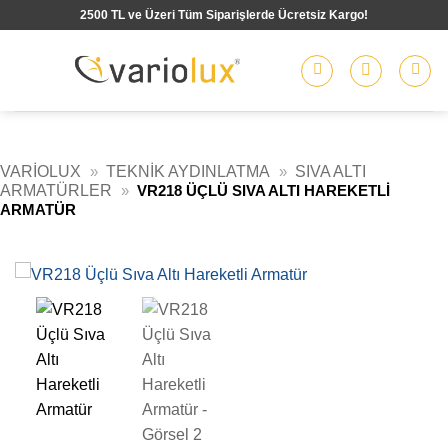
İçeriğe
2500 TL ve Üzeri Tüm Siparişlerde Ücretsiz Kargo!
atla
VARIOLUX
»
TEKNIK AYDINLATMA
»
SIVA ALTI
ARMATÜRLER
»
VR218 ÜÇLÜ SIVA ALTI HAREKETLI
ARMATÜR