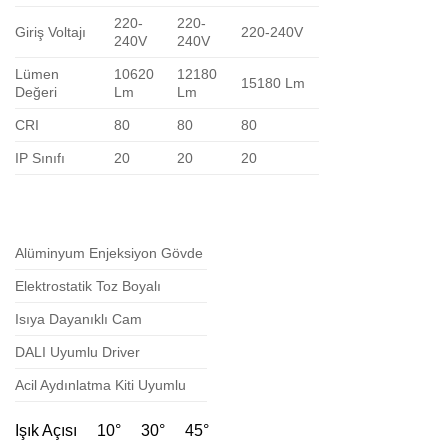
220-
220-
Giriş Voltajı
220-240V
240V
240V
Lümen
10620
12180
15180 Lm
Değeri
Lm
Lm
CRI
80
80
80
IP Sınıfı
20
20
20
Alüminyum Enjeksiyon Gövde
Elektrostatik Toz Boyalı
Isıya Dayanıklı Cam
DALI Uyumlu Driver
Acil Aydınlatma Kiti Uyumlu
Işık Açısı 10° 30° 45°