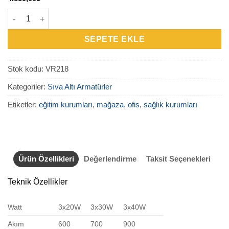
VR218 Üçlü Sıva Altı Hareketli Armatür adet
SEPETE EKLE
Stok kodu:
VR218
Kategoriler:
Sıva Altı Armatürler
Etiketler:
eğitim kurumları
,
mağaza
,
ofis
,
sağlık kurumları
Ürün Özellikleri
Değerlendirme
Taksit Seçenekleri
Teknik Özellikler
Watt
3x20W
3x30W
3x40W
Akım
600
700
900