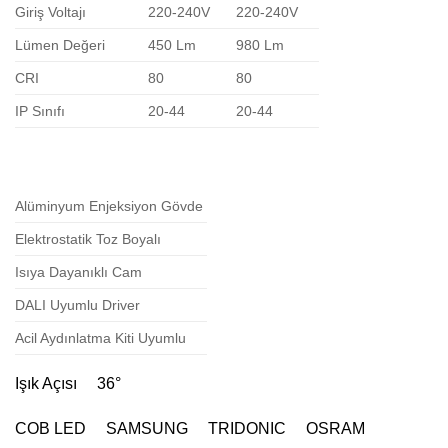
Giriş Voltajı
220-240V
220-240V
Lümen Değeri
450 Lm
980 Lm
CRI
80
80
IP Sınıfı
20-44
20-44
Alüminyum Enjeksiyon Gövde
Elektrostatik Toz Boyalı
Isıya Dayanıklı Cam
DALI Uyumlu Driver
Acil Aydınlatma Kiti Uyumlu
Işık Açısı 36°
COB LED SAMSUNG TRIDONIC OSRAM