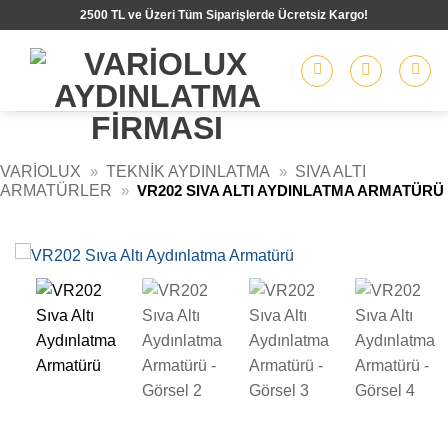
İçeriğe
2500 TL ve Üzeri Tüm Siparişlerde Ücretsiz Kargo!
atla
VARIOLUX
»
TEKNIK AYDINLATMA
»
SIVA ALTI
ARMATÜRLER
»
VR202 SIVA ALTI AYDINLATMA ARMATÜRÜ