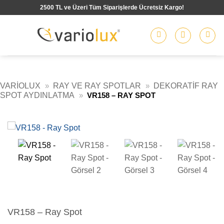
İçeriğe
2500 TL ve Üzeri Tüm Siparişlerde Ücretsiz Kargo!
atla
VARIOLUX
»
RAY VE RAY SPOTLAR
»
DEKORATIF RAY
SPOT AYDINLATMA
»
VR158 – RAY SPOT
VR158 – Ray Spot