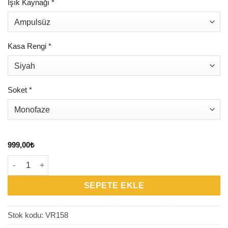
Işık Kaynağı
*
Kasa Rengi
*
Soket
*
999,00
₺
VR158 - Ray Spot adet
SEPETE EKLE
Stok kodu:
VR158