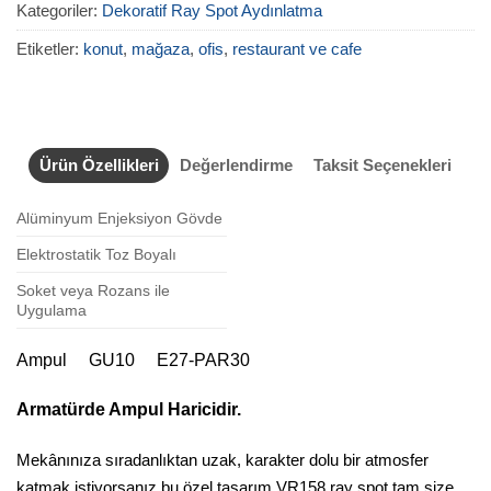
Kategoriler:
Dekoratif Ray Spot Aydınlatma
Etiketler:
konut
,
mağaza
,
ofis
,
restaurant ve cafe
Ürün Özellikleri
Değerlendirme
Taksit Seçenekleri
Alüminyum Enjeksiyon Gövde
Elektrostatik Toz Boyalı
Soket veya Rozans ile
Uygulama
Ampul GU10 E27-PAR30
Armatürde Ampul Haricidir.
Mekânınıza sıradanlıktan uzak, karakter dolu bir atmosfer
katmak istiyorsanız bu özel tasarım VR158 ray spot tam size