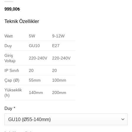
999,00
₺
Teknik Özellikler
Watt
5W
9-12W
Duy
GU10
E27
Giriş
220-240V
220-240V
Voltajı
IP Sınıfı
20
20
Çap (Ø)
55mm
100mm
Yükseklik
140mm
200mm
(h)
Duy
*