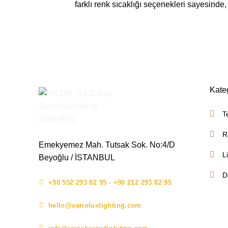
farklı renk sıcaklığı seçenekleri sayesinde
Kate
T
R
Emekyemez Mah. Tutsak Sok. No:4/D
L
Beyoğlu / İSTANBUL
D
+90 552 293 82 95 - +90 212 293 82 95
hello@varioluxlighting.com