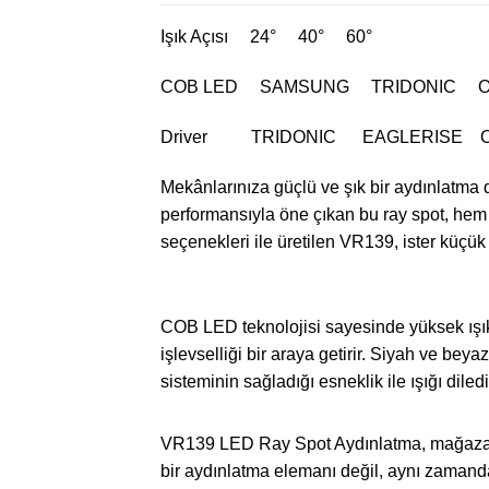
Işık Açısı 24° 40° 60°
COB LED SAMSUNG TRIDONIC 
Driver TRIDONIC EAGLERISE 
Mekânlarınıza güçlü ve şık bir aydınlatma
performansıyla öne çıkan bu ray spot, he
seçenekleri ile üretilen VR139, ister küçük
COB LED teknolojisi sayesinde yüksek ışı
işlevselliği bir araya getirir. Siyah ve be
sisteminin sağladığı esneklik ile ışığı dil
VR139 LED Ray Spot Aydınlatma, mağaza vit
bir aydınlatma elemanı değil, aynı zamanda