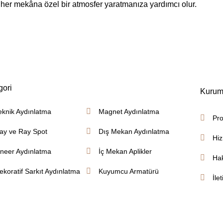
, her mekâna özel bir atmosfer yaratmanıza yardımcı olur.
gori
Kurum
eknik Aydınlatma
Magnet Aydınlatma
Pro
ay ve Ray Spot
Dış Mekan Aydınlatma
Hiz
ineer Aydınlatma
İç Mekan Aplikler
Ha
ekoratif Sarkıt Aydınlatma
Kuyumcu Armatürü
İle