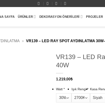
NA SAYFA
ÜRÜNLER
DEKORASYON ÖNERILERI
PROJELER
YDINLATMA
»
VR139 – LED RAY SPOT AYDINLATMA 30W
VR139 – LED Ra
40W
1.219,00
₺
Watt
*
Işık Rengi
*
Kasa Ren