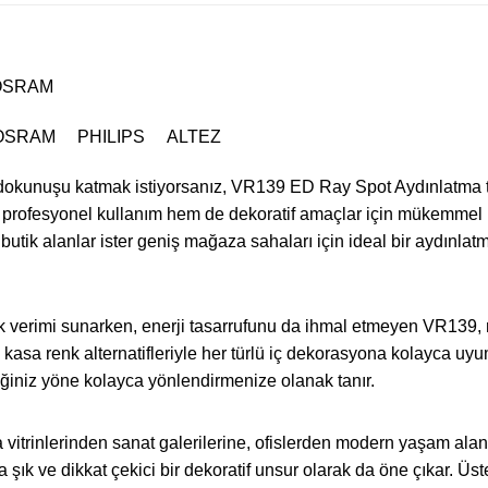
OSRAM
OSRAM PHILIPS ALTEZ
 dokunuşu katmak istiyorsanız, VR139 ED Ray Spot Aydınlatma ta
m profesyonel kullanım hem de dekoratif amaçlar için mükemme
 butik alanlar ister geniş mağaza sahaları için ideal bir aydınla
k verimi sunarken, enerji tasarrufunu da ihmal etmeyen VR139
yaz kasa renk alternatifleriyle her türlü iç dekorasyona kolayca u
ediğiniz yöne kolayca yönlendirmenize olanak tanır.
rinlerinden sanat galerilerine, ofislerden modern yaşam alanl
 şık ve dikkat çekici bir dekoratif unsur olarak da öne çıkar. 