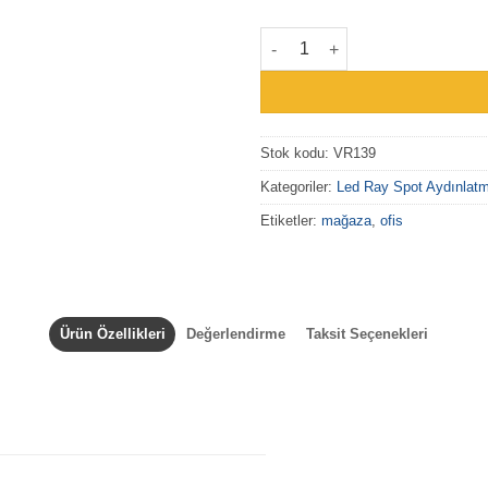
VR139 - LED Ray Spot Aydınla
Stok kodu:
VR139
Kategoriler:
Led Ray Spot Aydınlat
Etiketler:
mağaza
,
ofis
Ürün Özellikleri
Değerlendirme
Taksit Seçenekleri