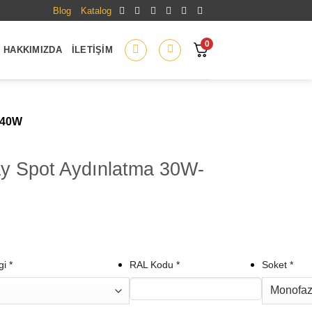
Blog
Katalog
0
HAKKIMIZDA
İLETIŞIM
-40W
y Spot Aydınlatma 30W-
gi
*
RAL Kodu
*
Soket
*