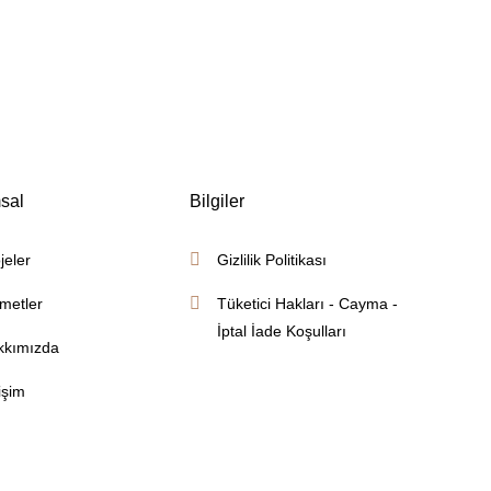
sal
Bilgiler
jeler
Gizlilik Politikası
metler
Tüketici Hakları - Cayma -
İptal İade Koşulları
kkımızda
tişim