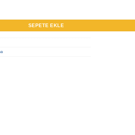
tma 30W-40W adet
SEPETE EKLE
ma