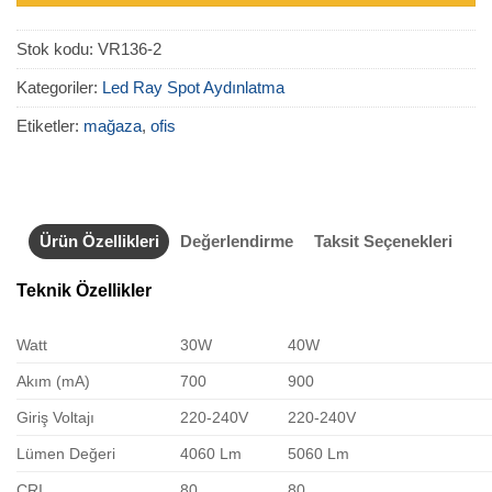
Stok kodu:
VR136-2
Kategoriler:
Led Ray Spot Aydınlatma
Etiketler:
mağaza
,
ofis
Ürün Özellikleri
Değerlendirme
Taksit Seçenekleri
Teknik Özellikler
Watt
30W
40W
Akım (mA)
700
900
Giriş Voltajı
220-240V
220-240V
Lümen Değeri
4060 Lm
5060 Lm
CRI
80
80