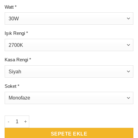
Watt
*
Işık Rengi
*
Kasa Rengi
*
Soket
*
VR136-2 - LED Ray Spot Aydınlatma 30W-40W adet
SEPETE EKLE