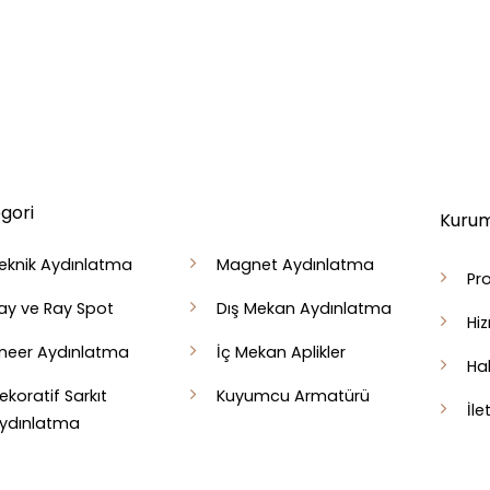
gori
Kurum
eknik Aydınlatma
Magnet Aydınlatma
Pro
ay ve Ray Spot
Dış Mekan Aydınlatma
Hi
ineer Aydınlatma
İç Mekan Aplikler
Ha
ekoratif Sarkıt
Kuyumcu Armatürü
İle
ydınlatma