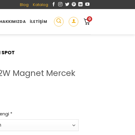
Blog
Katalog
0
HAKKIMIZDA
İLETIŞIM
N SPOT
12W Magnet Mercek
engi
*