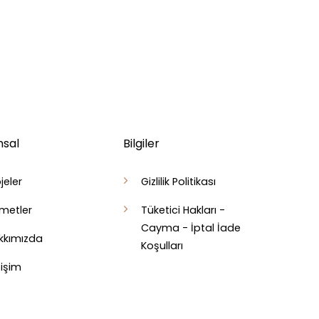
sal
Bilgiler
jeler
Gizlilik Politikası
zmetler
Tüketici Hakları -
Cayma - İptal İade
kkımızda
Koşulları
tişim