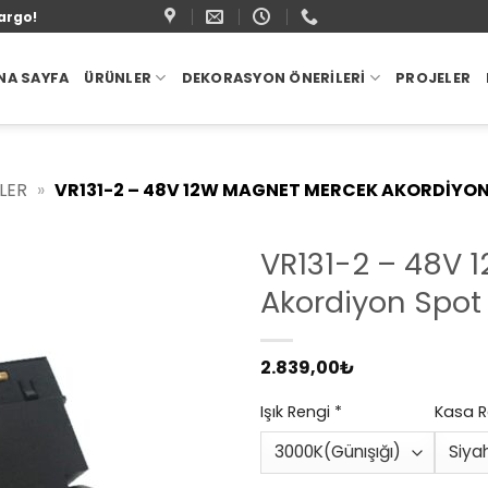
argo!
NA SAYFA
ÜRÜNLER
DEKORASYON ÖNERILERI
PROJELER
LER
»
VR131-2 – 48V 12W MAGNET MERCEK AKORDIYO
VR131-2 – 48V 
Akordiyon Spot
2.839,00
₺
Işık Rengi
*
Kasa R