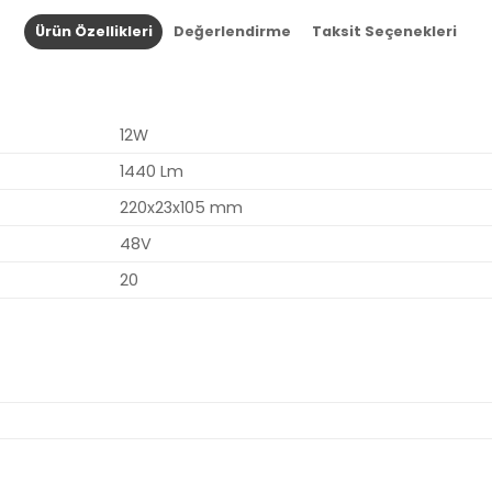
Ürün Özellikleri
Değerlendirme
Taksit Seçenekleri
12W
1440 Lm
220x23x105 mm
48V
20