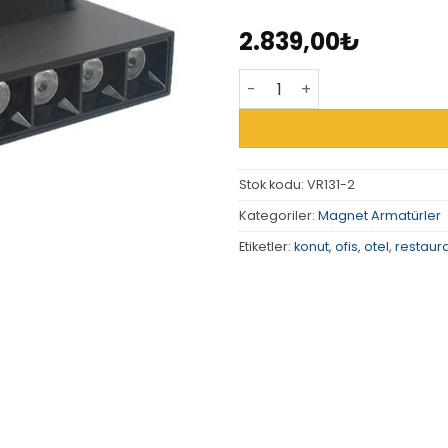
2.839,00
₺
VR131-2 - 48V 12W Magnet 
Stok kodu:
VR131-2
Kategoriler:
Magnet Armatürler
Etiketler:
konut
,
ofis
,
otel
,
restaur