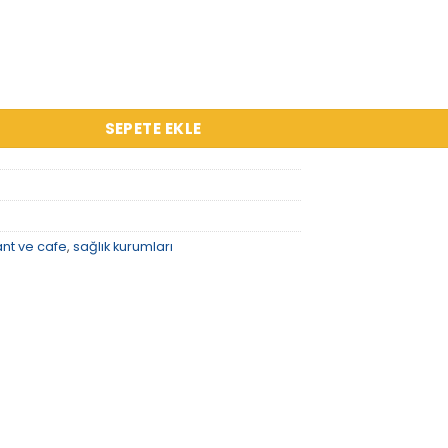
Mercek Akordiyon Spot adet
SEPETE EKLE
ant ve cafe
,
sağlık kurumları