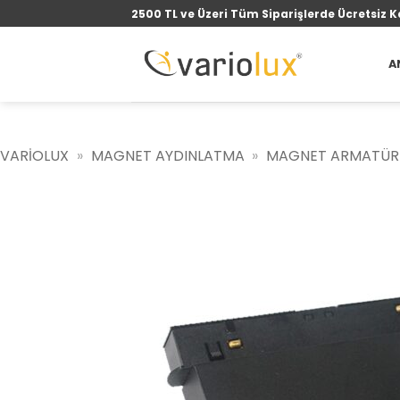
İçeriğe
2500 TL ve Üzeri Tüm Siparişlerde Ücretsiz K
atla
A
VARIOLUX
»
MAGNET AYDINLATMA
»
MAGNET ARMATÜR