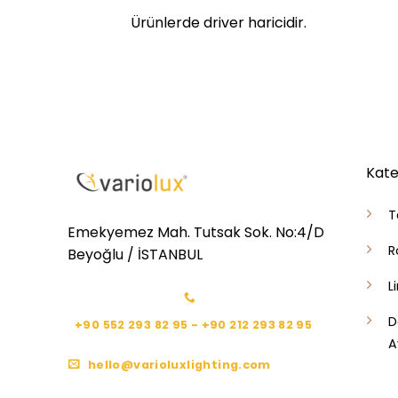
Ürünlerde driver haricidir.
Kate
T
Emekyemez Mah. Tutsak Sok. No:4/D
R
Beyoğlu / İSTANBUL
L
D
+90 552 293 82 95 - +90 212 293 82 95
A
hello@varioluxlighting.com