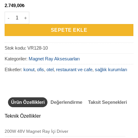
2.749,00
₺
VR128-10 - 200W 48V Magnet Ray İçi Driver adet
SEPETE EKLE
Stok kodu:
VR128-10
Kategoriler:
Magnet Ray Aksesuarları
Etiketler:
konut
,
ofis
,
otel
,
restaurant ve cafe
,
sağlık kurumları
Ürün Özellikleri
Değerlendirme
Taksit Seçenekleri
Teknik Özellikler
200W 48V Magnet Ray İçi Driver