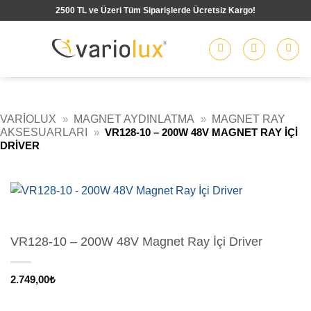
İçeriğe
2500 TL ve Üzeri Tüm Siparişlerde Ücretsiz Kargo!
atla
VARIOLUX
»
MAGNET AYDINLATMA
»
MAGNET RAY
AKSESUARLARI
»
VR128-10 – 200W 48V MAGNET RAY İÇI
DRIVER
VR128-10 – 200W 48V Magnet Ray İçi Driver
2.749,00
₺